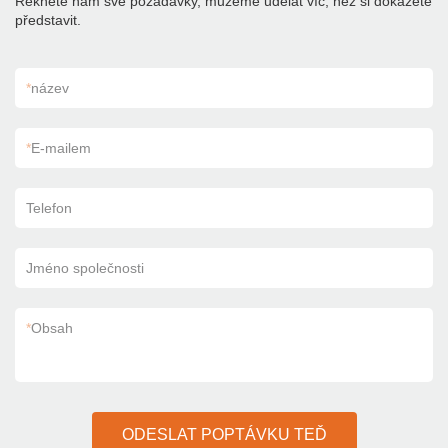
Řekněte nám své požadavky, můžeme udělat víc, než si dokážete
představit.
*
název
*
E-mailem
Telefon
Jméno společnosti
*
Obsah
ODESLAT POPTÁVKU TEĎ