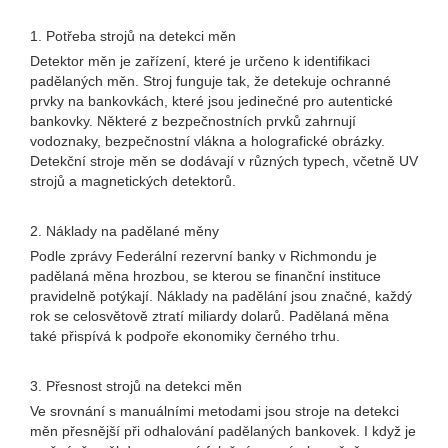
1. Potřeba strojů na detekci měn
Detektor měn je zařízení, které je určeno k identifikaci
padělaných měn. Stroj funguje tak, že detekuje ochranné
prvky na bankovkách, které jsou jedinečné pro autentické
bankovky. Některé z bezpečnostních prvků zahrnují
vodoznaky, bezpečnostní vlákna a holografické obrázky.
Detekční stroje měn se dodávají v různých typech, včetně UV
strojů a magnetických detektorů.
2. Náklady na padělané měny
Podle zprávy Federální rezervní banky v Richmondu je
padělaná měna hrozbou, se kterou se finanční instituce
pravidelně potýkají. Náklady na padělání jsou značné, každý
rok se celosvětově ztratí miliardy dolarů. Padělaná měna
také přispívá k podpoře ekonomiky černého trhu.
3. Přesnost strojů na detekci měn
Ve srovnání s manuálními metodami jsou stroje na detekci
měn přesnější při odhalování padělaných bankovek. I když je