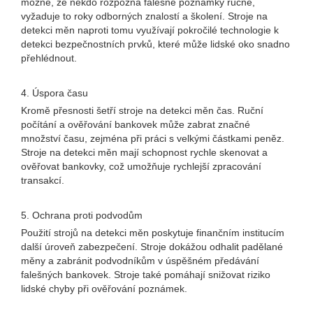
možné, že někdo rozpozná falešné poznámky ručně,
vyžaduje to roky odborných znalostí a školení. Stroje na
detekci měn naproti tomu využívají pokročilé technologie k
detekci bezpečnostních prvků, které může lidské oko snadno
přehlédnout.
4. Úspora času
Kromě přesnosti šetří stroje na detekci měn čas. Ruční
počítání a ověřování bankovek může zabrat značné
množství času, zejména při práci s velkými částkami peněz.
Stroje na detekci měn mají schopnost rychle skenovat a
ověřovat bankovky, což umožňuje rychlejší zpracování
transakcí.
5. Ochrana proti podvodům
Použití strojů na detekci měn poskytuje finančním institucím
další úroveň zabezpečení. Stroje dokážou odhalit padělané
měny a zabránit podvodníkům v úspěšném předávání
falešných bankovek. Stroje také pomáhají snižovat riziko
lidské chyby při ověřování poznámek.