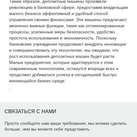
Таким образом, депозитные машины произвели
революцию в банковской сфере, предоставив владельцам
малого бизнеса эффективный и удобный способ
управления своими финансами. Эти машины предлагают
жизненно важные функции, такие как оптимизированные
процессы, усиленные меры безопасности, удобство,
простота использования и экономичность. Поскольку
банковские учреждения продолжают внедрять инновации
и совершенствовать эту технологию, мы ожидаем, что
рост использования депозитных машин будет расти.
Малые предприятия, которые адаптируются к этим
современным технологиям, останутся впереди всех и
продолжат добиваться успеха в сегодняшней быстро
меняющейся бизнес-среде.
.
СВЯЗАТЬСЯ С НАМИ
Просто сообщите нам ваши требования, мы можем сделать
больше, чем вы можете себе представить.