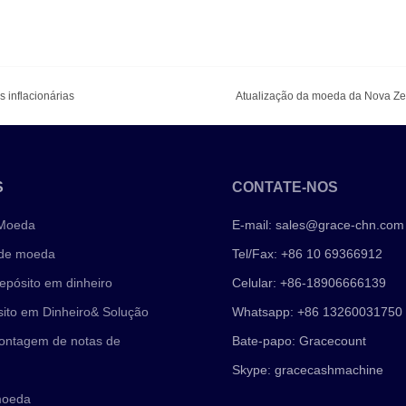
 inflacionárias
Atualização da moeda da Nova Zelâ
S
CONTATE-NOS
 Moeda
E-mail:
sales@grace-chn.com
 de moeda
Tel/Fax: +86 10 69366912
epósito em dinheiro
Celular: +86-18906666139
ito em Dinheiro& Solução
Whatsapp: +86 13260031750
ontagem de notas de
Bate-papo: Gracecount
Skype: gracecashmachine
moeda