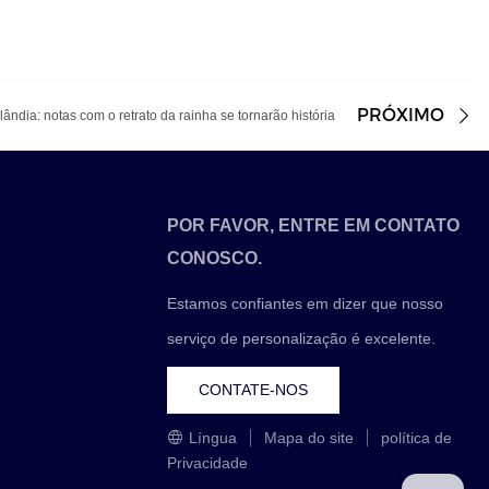
PRÓXIMO
ndia: notas com o retrato da rainha se tornarão história
POR FAVOR, ENTRE EM CONTATO
CONOSCO.
Estamos confiantes em dizer que nosso
serviço de personalização é excelente.
CONTATE-NOS
Língua
Mapa do site
política de
Privacidade