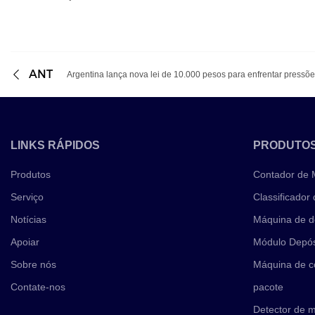
ANT
Argentina lança nova lei de 10.000 pesos para enfrentar pressões
LINKS RÁPIDOS
PRODUTO
Produtos
Contador de
Serviço
Classificador
Notícias
Máquina de d
Apoiar
Módulo Depós
Sobre nós
Máquina de c
Contate-nos
pacote
Detector de 