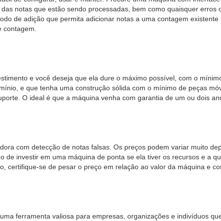
 das notas que estão sendo processadas, bem como quaisquer erros ou
 de adição que permita adicionar notas a uma contagem existente sem
e contagem.
timento e você deseja que ela dure o máximo possível, com o mínim
lumínio, e que tenha uma construção sólida com o mínimo de peças móvei
suporte. O ideal é que a máquina venha com garantia de um ou dois an
tadora com detecção de notas falsas. Os preços podem variar muito d
 de investir em uma máquina de ponta se ela tiver os recursos e a q
 certifique-se de pesar o preço em relação ao valor da máquina e co
ma ferramenta valiosa para empresas, organizações e indivíduos que