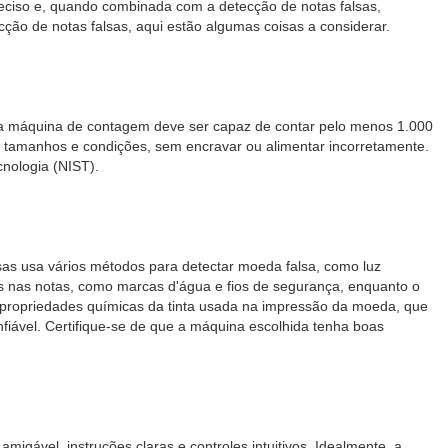
ciso e, quando combinada com a detecção de notas falsas,
o de notas falsas, aqui estão algumas coisas a considerar.
oa máquina de contagem deve ser capaz de contar pelo menos 1.000
 tamanhos e condições, sem encravar ou alimentar incorretamente.
nologia (NIST).
lsas usa vários métodos para detectar moeda falsa, como luz
tos nas notas, como marcas d'água e fios de segurança, enquanto o
 propriedades químicas da tinta usada na impressão da moeda, que
iável. Certifique-se de que a máquina escolhida tenha boas
gável, instruções claras e controles intuitivos. Idealmente, a