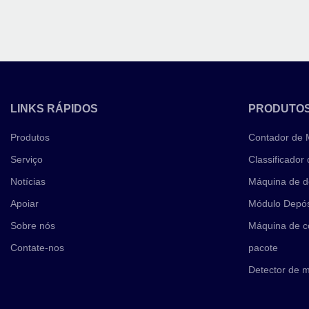
LINKS RÁPIDOS
PRODUTO
Produtos
Contador de
Serviço
Classificador
Notícias
Máquina de d
Apoiar
Módulo Depós
Sobre nós
Máquina de c
Contate-nos
pacote
Detector de 