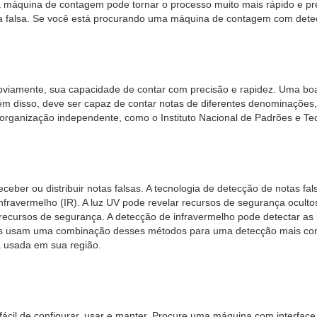
máquina de contagem pode tornar o processo muito mais rápido e pre
falsa. Se você está procurando uma máquina de contagem com detecçã
obviamente, sua capacidade de contar com precisão e rapidez. Uma b
m disso, deve ser capaz de contar notas de diferentes denominações,
organização independente, como o Instituto Nacional de Padrões e Tec
ceber ou distribuir notas falsas. A tecnologia de detecção de notas fa
 infravermelho (IR). A luz UV pode revelar recursos de segurança ocul
recursos de segurança. A detecção de infravermelho pode detectar as
nas usam uma combinação desses métodos para uma detecção mais conf
a usada em sua região.
l de configurar, usar e manter. Procure uma máquina com interface ami