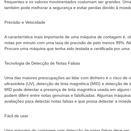
frequentes e os valores movimentados costumam ser grandes. Uma 
também pode melhorar a segurança e evitar perdas devido à moeda 
Precisão e Velocidade
A característica mais importante de uma máquina de contagem é, 
notas por minuto com uma taxa de precisão de pelo menos 99%. Alé
Procure uma máquina que tenha sido testada e certificada por uma 
Tecnologia de Detecção de Notas Falsas
Uma das maiores preocupações ao lidar com dinheiro é o risco de re
ultravioleta (UV), detecção de tinta magnética (MID) e detecção de
MID pode detectar a presença de tinta magnética usada em alguns 
podem diferir entre notas genuínas e falsificadas. Algumas máqui
avaliações para detectar notas falsas e que possa detectar a moed
Fácil de usar
Uma máquina de contagem com detecção de notas falsas deve ser fáci