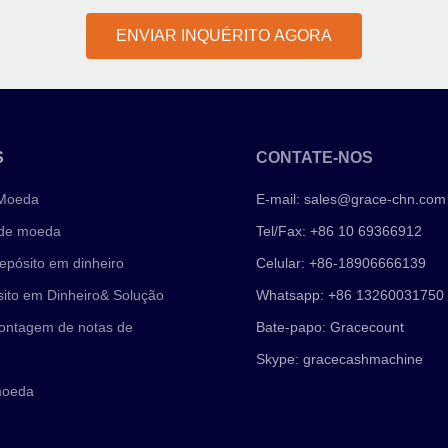
ENVIAR INQUÉRITO AGORA
S
CONTATE-NOS
 Moeda
E-mail:
sales@grace-chn.com
 de moeda
Tel/Fax: +86 10 69366912
epósito em dinheiro
Celular: +86-18906666139
ito em Dinheiro& Solução
Whatsapp: +86 13260031750
ontagem de notas de
Bate-papo: Gracecount
Skype: gracecashmachine
moeda