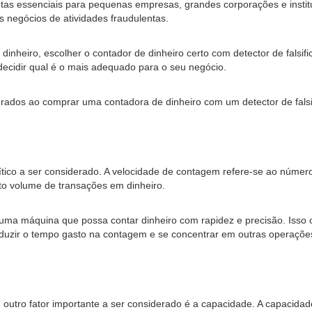
ntas essenciais para pequenas empresas, grandes corporações e institu
 negócios de atividades fraudulentas.
nheiro, escolher o contador de dinheiro certo com detector de falsif
 decidir qual é o mais adequado para o seu negócio.
iderados ao comprar uma contadora de dinheiro com um detector de falsi
ítico a ser considerado. A velocidade de contagem refere-se ao núme
lto volume de transações em dinheiro.
e uma máquina que possa contar dinheiro com rapidez e precisão. Iss
uzir o tempo gasto na contagem e se concentrar em outras operações
, outro fator importante a ser considerado é a capacidade. A capaci