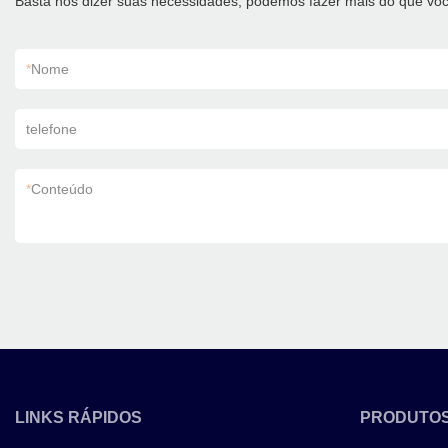
Basta nos dizer suas necessidades, podemos fazer mais do que voc
*
Nome
telefone
*
Conteúdo
LINKS RÁPIDOS
PRODUTO