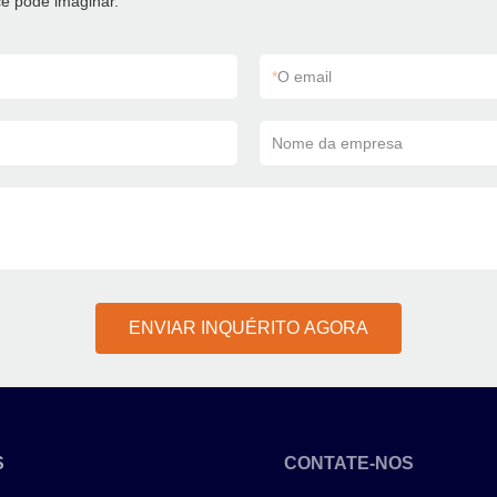
ê pode imaginar.
*
O email
Nome da empresa
ENVIAR INQUÉRITO AGORA
S
CONTATE-NOS