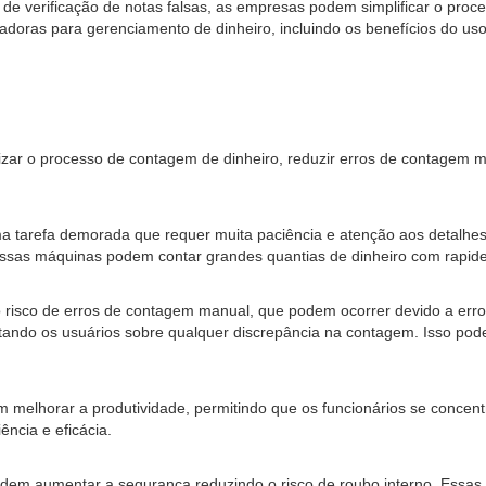
 verificação de notas falsas, as empresas podem simplificar o proces
ovadoras para gerenciamento de dinheiro, incluindo os benefícios do u
ar o processo de contagem de dinheiro, reduzir erros de contagem ma
ma tarefa demorada que requer muita paciência e atenção aos detalh
 Essas máquinas podem contar grandes quantias de dinheiro com rapid
o risco de erros de contagem manual, que podem ocorrer devido a err
ertando os usuários sobre qualquer discrepância na contagem. Isso po
m melhorar a produtividade, permitindo que os funcionários se concen
ncia e eficácia.
dem aumentar a segurança reduzindo o risco de roubo interno. Essas