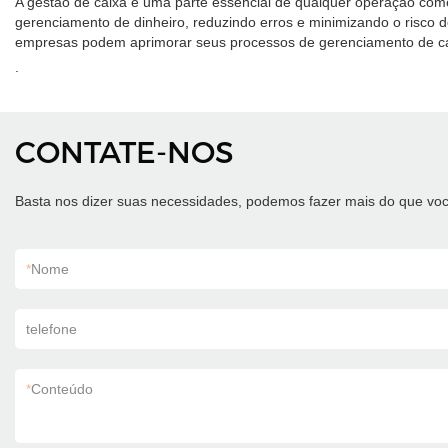
A gestão de caixa é uma parte essencial de qualquer operação come
gerenciamento de dinheiro, reduzindo erros e minimizando o risco 
empresas podem aprimorar seus processos de gerenciamento de cai
.
CONTATE-NOS
Basta nos dizer suas necessidades, podemos fazer mais do que voc
*
Nome
telefone
*
Conteúdo