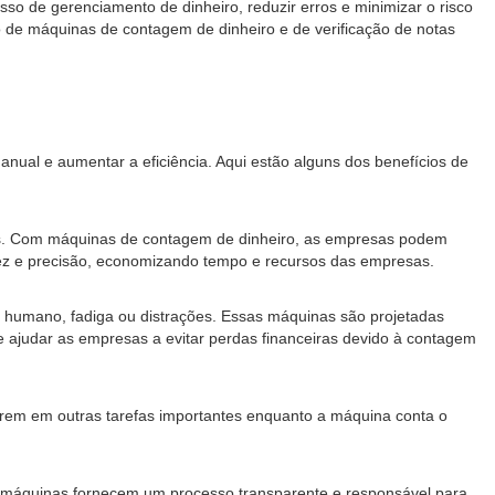
so de gerenciamento de dinheiro, reduzir erros e minimizar o risco
so de máquinas de contagem de dinheiro e de verificação de notas
nual e aumentar a eficiência. Aqui estão alguns dos benefícios de
es. Com máquinas de contagem de dinheiro, as empresas podem
ez e precisão, economizando tempo e recursos das empresas.
o humano, fadiga ou distrações. Essas máquinas são projetadas
de ajudar as empresas a evitar perdas financeiras devido à contagem
trem em outras tarefas importantes enquanto a máquina conta o
 máquinas fornecem um processo transparente e responsável para