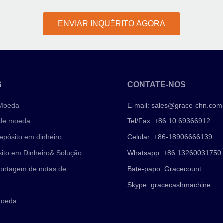
ENVIAR INQUÉRITO AGORA
S
CONTATE-NOS
 Moeda
E-mail:
sales@grace-chn.com
 de moeda
Tel/Fax: +86 10 69366912
epósito em dinheiro
Celular: +86-18906666139
ito em Dinheiro& Solução
Whatsapp: +86 13260031750
ontagem de notas de
Bate-papo: Gracecount
Skype: gracecashmachine
moeda