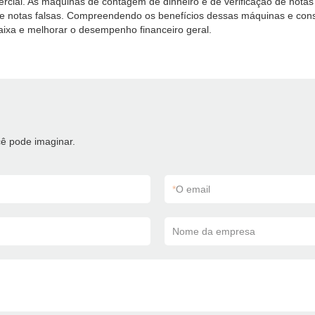
rcial. As máquinas de contagem de dinheiro e de verificação de notas 
de notas falsas. Compreendendo os benefícios dessas máquinas e consi
xa e melhorar o desempenho financeiro geral.
ê pode imaginar.
*
O email
Nome da empresa