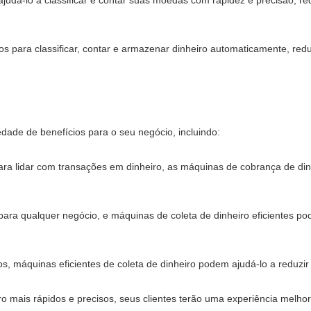
judá-lo a classificar e contar suas moedas com rapidez e precisão, 
ados para classificar, contar e armazenar dinheiro automaticamente, r
dade de benefícios para o seu negócio, incluindo:
para lidar com transações em dinheiro, as máquinas de cobrança de di
para qualquer negócio, e máquinas de coleta de dinheiro eficientes po
, máquinas eficientes de coleta de dinheiro podem ajudá-lo a reduzir
o mais rápidos e precisos, seus clientes terão uma experiência melhor