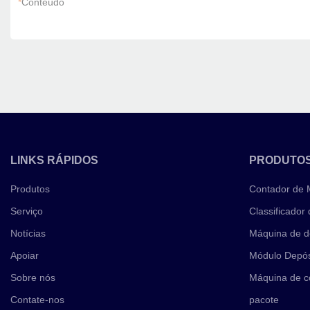
*
Conteúdo
LINKS RÁPIDOS
PRODUTO
Produtos
Contador de
Serviço
Classificador
Notícias
Máquina de d
Apoiar
Módulo Depós
Sobre nós
Máquina de c
Contate-nos
pacote