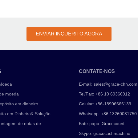
ENVIAR INQUÉRITO AGORA
S
CONTATE-NOS
 Moeda
E-mail:
sales@grace-chn.com
 de moeda
Tel/Fax: +86 10 69366912
epósito em dinheiro
Celular: +86-18906666139
ito em Dinheiro& Solução
Whatsapp: +86 13260031750
ontagem de notas de
Bate-papo: Gracecount
Skype: gracecashmachine