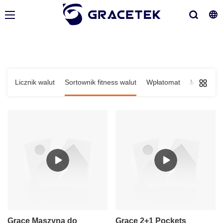
Licznik walut
Sortownik fitness walut
Wpłatomat
Moduł i r
Grace Maszyna do
Grace 2+1 Pockets