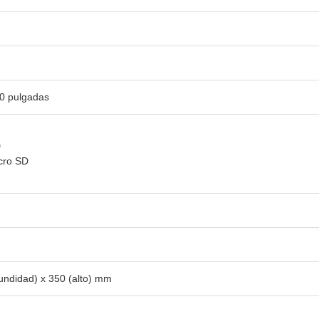
,0 pulgadas
D
icro SD
undidad) x 350 (alto) mm