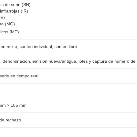
s de serie (SN)
nfrarrojas (IR)
UV)
mo (MG)
licos (MT)
o mixto, conteo individual, conteo libre
ra, denominación, emisión nueva/antigua, lotes y captura de número de 
erie en tiempo real
 mm × 185 mm
 de rechazo