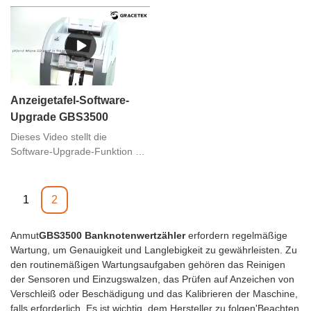
sortierer GBS3500
sortierer GBS3500 Feed Gap
Spannungstestfunktion
Adjustment vor.Wenn Sie
vor,Wenn Sie irgendwelche
irgendwelche Bedürfnisse
Bedürfnisse haben, können Sie
haben, können Sie uns
uns kontaktieren
kontaktieren
Anzeigetafel-Software-
Upgrade GBS3500
Dieses Video stellt die
Software-Upgrade-Funktion der
GRACE-Banknotenwertzähler
und -sortierer GBS3500 Display
Board vor. Wenn Sie Bedarf
1
2
haben, können Sie uns
kontaktieren
Anmut
GBS3500 Banknotenwertzähler
erfordern regelmäßige
Wartung, um Genauigkeit und Langlebigkeit zu gewährleisten. Zu
den routinemäßigen Wartungsaufgaben gehören das Reinigen
der Sensoren und Einzugswalzen, das Prüfen auf Anzeichen von
Verschleiß oder Beschädigung und das Kalibrieren der Maschine,
falls erforderlich. Es ist wichtig, dem Hersteller zu folgen'Beachten