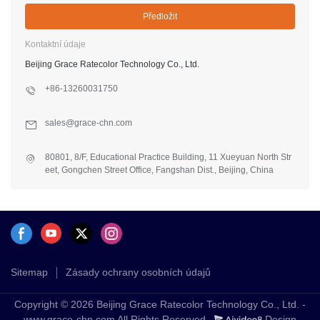
Předložit
Kontaktní údaje
Beijing Grace Ratecolor Technology Co., Ltd.
+86-13260031750
sales@grace-chn.com
80801, 8/F, Educational Practice Building, 11 Xueyuan North Str
eet, Gongchen Street Office, Fangshan Dist., Beijing, China
Sitemap
Zásady ochrany osobních údajů
Copyright © 2026 Beijing Grace Ratecolor Technology Co., Ltd. -
www.grace-chn.com All Rights Reserved.
Design