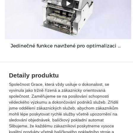
Jedinečné funkce navržené pro optimalizaci modulu hotovostního vkladového automatu Grace GDM100
Detaily produktu
Společnost Grace, která vždy usiluje o dokonalost, se
vyvinula jako tržně řízená a zákaznicky orientovaná
společnost. Zaměřujeme se na posilování schopností
vědeckého výzkumu a dokončování podniků služeb. Zřídili
jsme oddělení zákaznických služeb, abychom zákazníkům
mohli lépe poskytovat rychlé služby včetně upozornění na
sledování objednávek. balíčkový pokladní automat
Slibujeme, že každému zákazníkovi poskytneme vysoce
kvalitní produkty včetně balíčkového pokladního stroje a