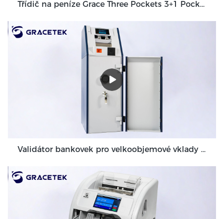
Třídič na peníze Grace Three Pockets 3+1 Pocket Grace GT-31
Validátor bankovek pro velkoobjemové vklady hotovosti pro prostředí Back Office GDM-300