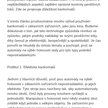
nejdůležitějších aspektů zajištění správné kontroly peněžních
toků. Zde se projevuje důležitost bankomatů.
V tomto článku prozkoumáme mnoho výhod používání
bankomatů v zábavních zařízeních, jako jsou kina. Budeme
diskutovat o tom, jak tato technologie způsobila revoluci ve
způsobu, jakým podniky nakládají se svými peněžními toky,
díky čemuž je efektivnější, bezpečnější a spolehlivější. Je čas
ponořit se hlouběji do tohoto tématu a pochopit, proč se
automaty na výběr hotovosti staly pro tyto typy podniků
nepostradatelnými.
Podtitul 1: Efektivita bankomatů
Jedním z hlavních důvodů, proč jsou automaty na výběr
hotovosti v zábavních zařízeních nepostradatelné, je jejich
efektivita. Tyto stroje jsou navrženy tak, aby automatizovaly
mnoho úkolů, čímž byly procesy mnohem rychlejší a
jednodušší. Manipulace s hotovostí není nikdy snadný úkol,
zvláště když jednáte s velkými objemy. Se zařízeními pro