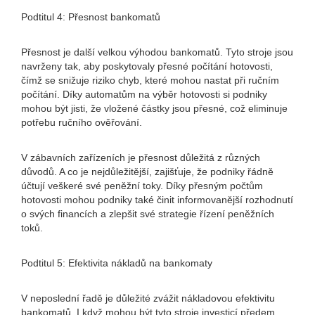
Podtitul 4: Přesnost bankomatů
Přesnost je další velkou výhodou bankomatů. Tyto stroje jsou
navrženy tak, aby poskytovaly přesné počítání hotovosti,
čímž se snižuje riziko chyb, které mohou nastat při ručním
počítání. Díky automatům na výběr hotovosti si podniky
mohou být jisti, že vložené částky jsou přesné, což eliminuje
potřebu ručního ověřování.
V zábavních zařízeních je přesnost důležitá z různých
důvodů. A co je nejdůležitější, zajišťuje, že podniky řádně
účtují veškeré své peněžní toky. Díky přesným počtům
hotovosti mohou podniky také činit informovanější rozhodnutí
o svých financích a zlepšit své strategie řízení peněžních
toků.
Podtitul 5: Efektivita nákladů na bankomaty
V neposlední řadě je důležité zvážit nákladovou efektivitu
bankomatů. I když mohou být tyto stroje investicí předem,