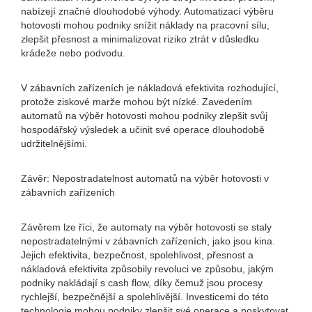
nabízejí značné dlouhodobé výhody. Automatizací výběru
hotovosti mohou podniky snížit náklady na pracovní sílu,
zlepšit přesnost a minimalizovat riziko ztrát v důsledku
krádeže nebo podvodu.
V zábavních zařízeních je nákladová efektivita rozhodující,
protože ziskové marže mohou být nízké. Zavedením
automatů na výběr hotovosti mohou podniky zlepšit svůj
hospodářský výsledek a učinit své operace dlouhodobě
udržitelnějšími.
Závěr: Nepostradatelnost automatů na výběr hotovosti v
zábavních zařízeních
Závěrem lze říci, že automaty na výběr hotovosti se staly
nepostradatelnými v zábavních zařízeních, jako jsou kina.
Jejich efektivita, bezpečnost, spolehlivost, přesnost a
nákladová efektivita způsobily revoluci ve způsobu, jakým
podniky nakládají s cash flow, díky čemuž jsou procesy
rychlejší, bezpečnější a spolehlivější. Investicemi do této
technologie mohou podniky zlepšit své operace a poskytovat