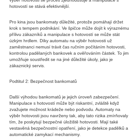
výběr hotovosti se proces zjednodušuje a manipulace s
hotovostí se stává efektivnější.
Pro kina jsou bankomaty důležité, protože pomáhají držet
krok s tempem podnikání. Ve špičce může dojít k výraznému
přílivu zákazníků a manipulace s hotovostí se může stát
úzkým hrdlem. Díky automatu na výběr hotovosti už
zaměstnanci nemusí trávit čas ručním počítáním hotovosti,
kontrolou padělaných bankovek a ověřováním částek. To jim
umožňuje soustředit se na jiné důležité úkoly, jako je
zákaznický servis.
Podtitul 2: Bezpečnost bankomatů
Další výhodou bankomatů je jejich úroveň zabezpečení.
Manipulace s hotovostí může být riskantní, zvláště když
zvažujete možnost krádeže nebo podvodu. Automaty na
výběr hotovosti jsou navrženy tak, aby tato rizika zmírňovaly
tím, že poskytují bezpečné úložiště hotovosti. Mají také
vestavěná bezpečnostní opatření, jako je detekce padělků a
automatické zamykací mechanismy.