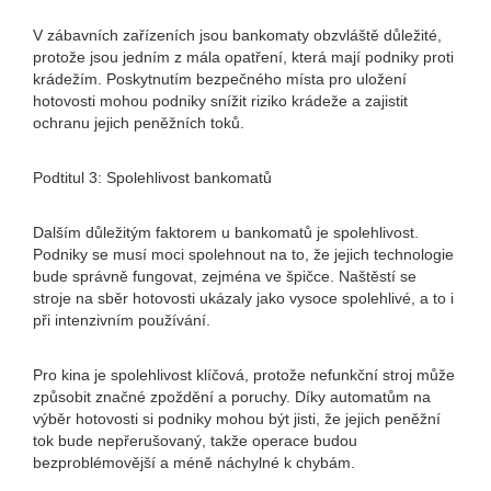
V zábavních zařízeních jsou bankomaty obzvláště důležité,
protože jsou jedním z mála opatření, která mají podniky proti
krádežím. Poskytnutím bezpečného místa pro uložení
hotovosti mohou podniky snížit riziko krádeže a zajistit
ochranu jejich peněžních toků.
Podtitul 3: Spolehlivost bankomatů
Dalším důležitým faktorem u bankomatů je spolehlivost.
Podniky se musí moci spolehnout na to, že jejich technologie
bude správně fungovat, zejména ve špičce. Naštěstí se
stroje na sběr hotovosti ukázaly jako vysoce spolehlivé, a to i
při intenzivním používání.
Pro kina je spolehlivost klíčová, protože nefunkční stroj může
způsobit značné zpoždění a poruchy. Díky automatům na
výběr hotovosti si podniky mohou být jisti, že jejich peněžní
tok bude nepřerušovaný, takže operace budou
bezproblémovější a méně náchylné k chybám.