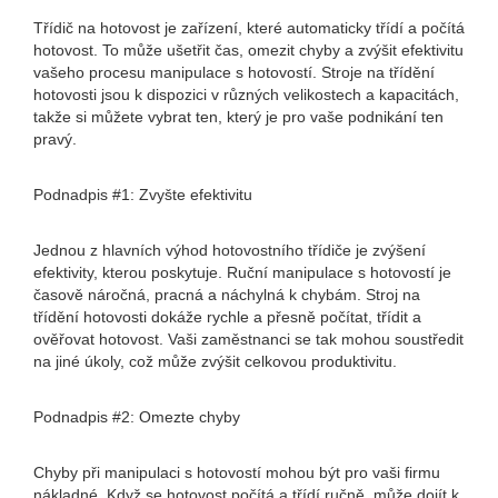
Třídič na hotovost je zařízení, které automaticky třídí a počítá
hotovost. To může ušetřit čas, omezit chyby a zvýšit efektivitu
vašeho procesu manipulace s hotovostí. Stroje na třídění
hotovosti jsou k dispozici v různých velikostech a kapacitách,
takže si můžete vybrat ten, který je pro vaše podnikání ten
pravý.
Podnadpis #1: Zvyšte efektivitu
Jednou z hlavních výhod hotovostního třídiče je zvýšení
efektivity, kterou poskytuje. Ruční manipulace s hotovostí je
časově náročná, pracná a náchylná k chybám. Stroj na
třídění hotovosti dokáže rychle a přesně počítat, třídit a
ověřovat hotovost. Vaši zaměstnanci se tak mohou soustředit
na jiné úkoly, což může zvýšit celkovou produktivitu.
Podnadpis #2: Omezte chyby
Chyby při manipulaci s hotovostí mohou být pro vaši firmu
nákladné. Když se hotovost počítá a třídí ručně, může dojít k