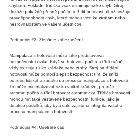
chybám. Pokladní třídička však eliminuje riziko chyb. Stroj
dokáže pokaždé přesně počítat a třídit hotovost, čímž snižuje
pravděpodobnost chyb, které mohou vést ke ztrátám nebo
nesrovnalostem ve vašem účetnictví.
Podnadpis #3: Zlepšete zabezpečení
Manipulace s hotovostí může také představovat
bezpečnostní rizika. Když se hotovost počítá a třídí ručně,
vždy existuje riziko krádeže nebo ztráty. Stroj na třídění
hotovosti může pomoci zlepšit bezpečnost tím, že sníží
potřebu lidského zásahu do procesu manipulace s hotovostí.
To může minimalizovat riziko vnitřní krádeže, protože
automat počítá a třídí hotovost automaticky. Třídiče hotovosti
mohou mít také vestavěné bezpečnostní funkce, jako je
detekce padělků, aby byla dále zajištěna integrita vašeho
procesu manipulace s hotovostí.
Podnadpis #4: Ušetřete čas