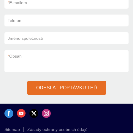
*
E-mailem
Telefon
Jméno společnosti
*
Obsah
ODESLAT POPTÁVKU TEĎ
Sitemap
Zásady ochrany osobních údajů