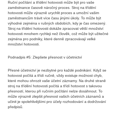
Ruční počítání a třídění hotovosti může být pro vaše
zaměstnance časově náročný proces. Stroj na třídění
hotovosti může výrazně urychlit proces a umožní vašim
zaměstnancům trávit více času jinými úkoly. To může být
výhodné zejména v rušných obdobích, kdy je čas omezený.
Stroj na třídění hotovosti dokáže zpracovat větší množství
hotovosti mnohem rychleji než člověk, což může být užitečné
zejména pro podniky, které denně zpracovávají velké
množství hotovosti.
Podnadpis #5: Zlepšete přesnost v účetnictví
Přesné účetnictví je nezbytné pro každé podnikání. Když se
hotovost počítá a třídí ručně, vždy existuje možnost chyb,
které mohou ohrozit vaše účetní záznamy. Na druhé straně
stroj na třídění hotovosti počítá a třídí hotovost s takovou
přesností, kterou při ručním počítání nelze dosáhnout. To
může výrazně zlepšit přesnost vašich účetních záznamů a
učinit je spolehlivějšími pro účely rozhodování a dodržování
předpisů.