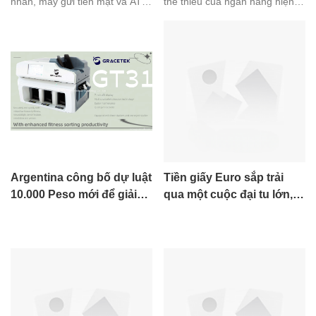
nhân, máy gửi tiền mặt và ATM
thể thiếu của ngân hàng hiện
(Máy rút tiền tự động) là hai
đại, cung cấp cho khách hàng
trong số những công cụ phổ
khả năng truy cập thuận tiện và
biến nhất được khách hàng
an toàn vào tài khoản tài chính
ngân hàng sử dụng. Mặc dù cả
của họ. Những máy này cho
hai máy này đều cung cấp
phép các cá nhân gửi tiền mặt
nhiều dịch vụ ngân hàng nhưng
vào tài khoản của họ và thực
có một số điểm khác biệt chính
hiện các giao dịch ngân hàng
giữa chúng.
khác mà không cần giao dịch
viên hoặc chi nhánh ngân hàng
thực tế.
Argentina công bố dự luật
Tiền giấy Euro sắp trải
10.000 Peso mới để giải
qua một cuộc đại tu lớn,
quyết áp lực lạm phát
với thiết kế hoàn toàn mới
dự kiến ​​vào năm 2024