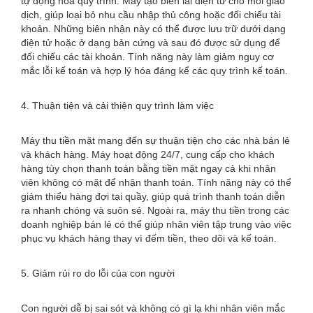
tự động hóa quy trình. Máy tạo biên lai điện tử cho mỗi giao
dịch, giúp loại bỏ nhu cầu nhập thủ công hoặc đối chiếu tài
khoản. Những biên nhận này có thể được lưu trữ dưới dạng
điện tử hoặc ở dạng bản cứng và sau đó được sử dụng để
đối chiếu các tài khoản. Tính năng này làm giảm nguy cơ
mắc lỗi kế toán và hợp lý hóa đáng kể các quy trình kế toán.
4. Thuận tiện và cải thiện quy trình làm việc
Máy thu tiền mặt mang đến sự thuận tiện cho các nhà bán lẻ
và khách hàng. Máy hoạt động 24/7, cung cấp cho khách
hàng tùy chọn thanh toán bằng tiền mặt ngay cả khi nhân
viên không có mặt để nhận thanh toán. Tính năng này có thể
giảm thiểu hàng đợi tại quầy, giúp quá trình thanh toán diễn
ra nhanh chóng và suôn sẻ. Ngoài ra, máy thu tiền trong các
doanh nghiệp bán lẻ có thể giúp nhân viên tập trung vào việc
phục vụ khách hàng thay vì đếm tiền, theo dõi và kế toán.
5. Giảm rủi ro do lỗi của con người
Con người dễ bị sai sót và không có gì lạ khi nhân viên mắc