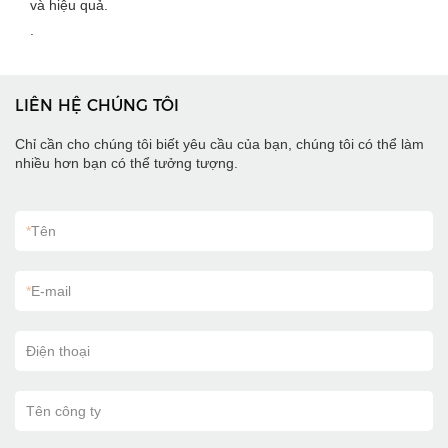
và hiệu quả.
.
LIÊN HỆ CHÚNG TÔI
Chỉ cần cho chúng tôi biết yêu cầu của bạn, chúng tôi có thể làm
nhiều hơn bạn có thể tưởng tượng.
*
Tên
*
E-mail
Điện thoại
Tên công ty