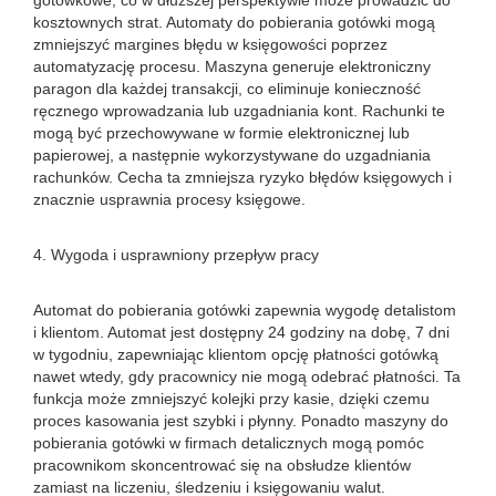
gotówkowe, co w dłuższej perspektywie może prowadzić do
kosztownych strat. Automaty do pobierania gotówki mogą
zmniejszyć margines błędu w księgowości poprzez
automatyzację procesu. Maszyna generuje elektroniczny
paragon dla każdej transakcji, co eliminuje konieczność
ręcznego wprowadzania lub uzgadniania kont. Rachunki te
mogą być przechowywane w formie elektronicznej lub
papierowej, a następnie wykorzystywane do uzgadniania
rachunków. Cecha ta zmniejsza ryzyko błędów księgowych i
znacznie usprawnia procesy księgowe.
4. Wygoda i usprawniony przepływ pracy
Automat do pobierania gotówki zapewnia wygodę detalistom
i klientom. Automat jest dostępny 24 godziny na dobę, 7 dni
w tygodniu, zapewniając klientom opcję płatności gotówką
nawet wtedy, gdy pracownicy nie mogą odebrać płatności. Ta
funkcja może zmniejszyć kolejki przy kasie, dzięki czemu
proces kasowania jest szybki i płynny. Ponadto maszyny do
pobierania gotówki w firmach detalicznych mogą pomóc
pracownikom skoncentrować się na obsłudze klientów
zamiast na liczeniu, śledzeniu i księgowaniu walut.