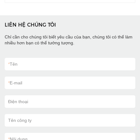
và xác minh tiền giấy cho doanh nghiệp
phiên bản khác nhau
của bạn.
LIÊN HỆ CHÚNG TÔI
Chỉ cần cho chúng tôi biết yêu cầu của bạn, chúng tôi có thể làm
nhiều hơn bạn có thể tưởng tượng.
*
Tên
*
E-mail
Điện thoại
Tên công ty
*
Nội dung