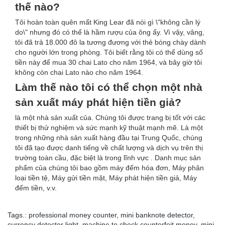
thế nào?
Tôi hoàn toàn quên mất King Lear đã nói gì \"không cần lý
do\" nhưng đó có thể là hầm rượu của ông ấy. Vì vậy, vâng,
tôi đã trả 18.000 đô la tương đương với thẻ bóng chày dành
cho người lớn trong phòng. Tôi biết rằng tôi có thể dùng số
tiền này để mua 30 chai Lato cho năm 1964, và bây giờ tôi
không còn chai Lato nào cho năm 1964.
Làm thế nào tôi có thể chọn một nhà
sản xuất máy phát hiện tiền giả?
là một nhà sản xuất của. Chúng tôi được trang bị tốt với các
thiết bị thử nghiệm và sức mạnh kỹ thuật mạnh mẽ. Là một
trong những nhà sản xuất hàng đầu tại Trung Quốc, chúng
tôi đã tạo được danh tiếng về chất lượng và dịch vụ trên thị
trường toàn cầu, đặc biệt là trong lĩnh vực . Danh mục sản
phẩm của chúng tôi bao gồm máy đếm hóa đơn, Máy phân
loại tiền tệ, Máy gửi tiền mặt, Máy phát hiện tiền giả, Máy
đếm tiền, v.v.
Tags.:
professional money counter
,
mini banknote detector
,
currency detector light
,
machine to check counterfeit money
,
mini