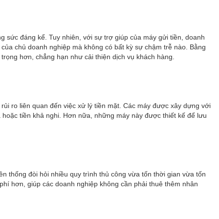
ng sức đáng kể. Tuy nhiên, với sự trợ giúp của máy gửi tiền, doanh
oản của chủ doanh nghiệp mà không có bất kỳ sự chậm trễ nào. Bằng
 trọng hơn, chẳng hạn như cải thiện dịch vụ khách hàng.
m rủi ro liên quan đến việc xử lý tiền mặt. Các máy được xây dựng với
ả hoặc tiền khả nghi. Hơn nữa, những máy này được thiết kế để lưu
n thống đòi hỏi nhiều quy trình thủ công vừa tốn thời gian vừa tốn
hi phí hơn, giúp các doanh nghiệp không cần phải thuê thêm nhân