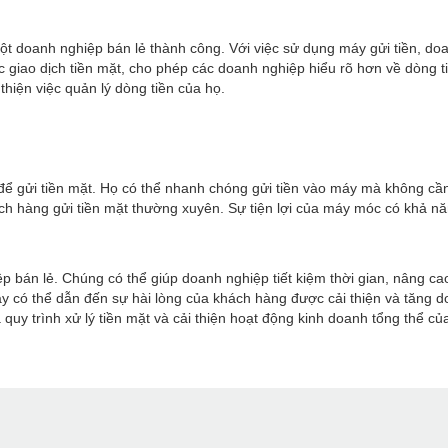
ột doanh nghiệp bán lẻ thành công. Với việc sử dụng máy gửi tiền, doa
iao dịch tiền mặt, cho phép các doanh nghiệp hiểu rõ hơn về dòng tiền
thiện việc quản lý dòng tiền của họ.
để gửi tiền mặt. Họ có thể nhanh chóng gửi tiền vào máy mà không cần
ách hàng gửi tiền mặt thường xuyên. Sự tiện lợi của máy móc có khả n
iệp bán lẻ. Chúng có thể giúp doanh nghiệp tiết kiệm thời gian, nâng 
này có thể dẫn đến sự hài lòng của khách hàng được cải thiện và tăng
quy trình xử lý tiền mặt và cải thiện hoạt động kinh doanh tổng thể củ