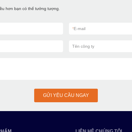
hiều hơn bạn có thể tưởng tượng.
*
E-mail
Tên công ty
GỬI YÊU CẦU NGAY
PHẨM
LIÊN HỆ CHÚNG TÔI