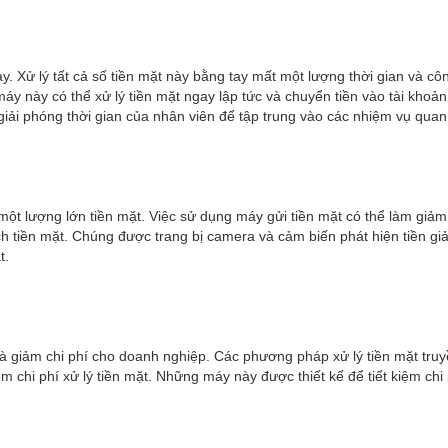
. Xử lý tất cả số tiền mặt này bằng tay mất một lượng thời gian và cô
g máy này có thể xử lý tiền mặt ngay lập tức và chuyển tiền vào tài kh
giải phóng thời gian của nhân viên để tập trung vào các nhiệm vụ quan
ý một lượng lớn tiền mặt. Việc sử dụng máy gửi tiền mặt có thể làm giả
ch tiền mặt. Chúng được trang bị camera và cảm biến phát hiện tiền gi
t.
à giảm chi phí cho doanh nghiệp. Các phương pháp xử lý tiền mặt truyề
ệm chi phí xử lý tiền mặt. Những máy này được thiết kế để tiết kiệm c