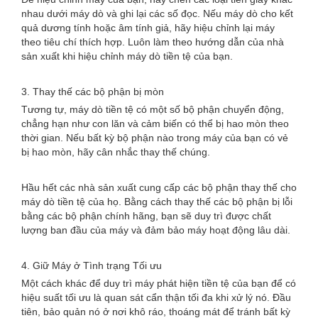
nhau dưới máy dò và ghi lại các số đọc. Nếu máy dò cho kết
quả dương tính hoặc âm tính giả, hãy hiệu chỉnh lại máy
theo tiêu chí thích hợp. Luôn làm theo hướng dẫn của nhà
sản xuất khi hiệu chỉnh máy dò tiền tệ của bạn.
3. Thay thế các bộ phận bị mòn
Tương tự, máy dò tiền tệ có một số bộ phận chuyển động,
chẳng hạn như con lăn và cảm biến có thể bị hao mòn theo
thời gian. Nếu bất kỳ bộ phận nào trong máy của bạn có vẻ
bị hao mòn, hãy cân nhắc thay thế chúng.
Hầu hết các nhà sản xuất cung cấp các bộ phận thay thế cho
máy dò tiền tệ của họ. Bằng cách thay thế các bộ phận bị lỗi
bằng các bộ phận chính hãng, bạn sẽ duy trì được chất
lượng ban đầu của máy và đảm bảo máy hoạt động lâu dài.
4. Giữ Máy ở Tình trạng Tối ưu
Một cách khác để duy trì máy phát hiện tiền tệ của bạn để có
hiệu suất tối ưu là quan sát cẩn thận tối đa khi xử lý nó. Đầu
tiên, bảo quản nó ở nơi khô ráo, thoáng mát để tránh bất kỳ