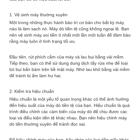
1. Vệ sinh máy thường xuyên
Một trong những thực hành bảo trì cơ bản cho bất kỳ máy
nào là làm sạch nó. Máy dò tiền tệ cũng không ngoại lệ. Bạn
nên vệ sinh máy soi tiền ít nhất một lần một tuần để đảm bảo
rằng máy luôn ở tình trạng tối ưu.
Đầu tiên, rút ​​phích cắm của máy và lau bụi bằng vải mềm.
Tiếp theo, bạn có thể sử dụng dung dịch tẩy rửa nhẹ để loại
bỏ bụi bẩn bám trên bề mặt máy. Nhớ lau khô bằng vải mềm
để tránh bị ẩm làm hư hại.
2. Kiểm tra hiệu chuẩn
Hiệu chuẩn là một yếu tố quan trọng khác có thể ảnh hưởng
đến hiệu suất của máy dò tiền tệ của bạn. Hiệu chuẩn là quá
trình điều chỉnh các cảm biến của máy dò để chịu được các
loại và điều kiện tiền tệ khác nhau. Bạn nên hiệu chỉnh máy
dò tiền thường xuyên để tránh đọc sai.
Để hiệu chỉnh máy của bạn, hãy chèn các loại tiền giấy khác