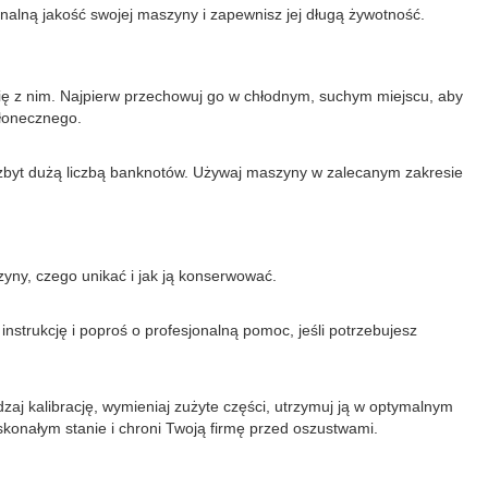
alną jakość swojej maszyny i zapewnisz jej długą żywotność.
ę z nim. Najpierw przechowuj go w chłodnym, suchym miejscu, aby
słonecznego.
 zbyt dużą liczbą banknotów. Używaj maszyny w zalecanym zakresie
zyny, czego unikać i jak ją konserwować.
strukcję i poproś o profesjonalną pomoc, jeśli potrzebujesz
j kalibrację, wymieniaj zużyte części, utrzymuj ją w optymalnym
skonałym stanie i chroni Twoją firmę przed oszustwami.