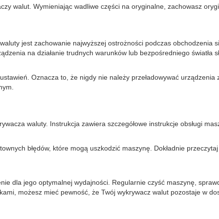
y walut. Wymieniając wadliwe części na oryginalne, zachowasz orygin
aluty jest zachowanie najwyższej ostrożności podczas obchodzenia si
ądzenia na działanie trudnych warunków lub bezpośredniego światła 
 ustawień. Oznacza to, że nigdy nie należy przeładowywać urządzenia
znym.
rywacza waluty. Instrukcja zawiera szczegółowe instrukcje obsługi mas
ownych błędów, które mogą uszkodzić maszynę. Dokładnie przeczytaj in
 dla jego optymalnej wydajności. Regularnie czyść maszynę, sprawdza
zówkami, możesz mieć pewność, że Twój wykrywacz walut pozostaje w do