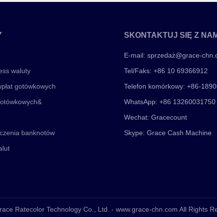
Y
SKONTAKTUJ SIĘ Z NAM
E-mail:
sprzedaż@grace-chn
ess waluty
Tel/Faks: +86 10 69366912
płat gotówkowych
Telefon komórkowy: +86-189
gotówkowych&
WhatsApp: +86 13260031750
Wechat: Gracecount
iczenia banknotów
Skype: Grace Cash Machine
lut
race Ratecolor Technology Co., Ltd. - www.grace-chn.com All Rights 