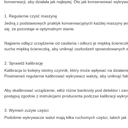
konserwacji, aby działała jak najlepiej. Oto jak konserwować wykryw
1. Regularnie czyść maszynę
Jedną z podstawowych praktyk konserwacyjnych każdej maszyny jest j
się, że pozostaje w optymalnym stanie.
Najpierw odłącz urządzenie od zasilania i odkurz je miękką ściere
sucha miękką ściereczką, aby uniknąć uszkodzeń spowodowanych wi
2. Sprawdź kalibrację
Kalibracja to kolejny istotny czynnik, który może wpływać na działa
Powinieneś regularnie kalibrować wykrywacz waluty, aby uniknąć fa
Aby skalibrować urządzenie, włóż różne banknoty pod detektor i zan
postępuj zgodnie z instrukcjami producenta podczas kalibracji wykry
3. Wymień zużyte części
Podobnie wykrywacze walut mają kilka ruchomych części, takich jak r