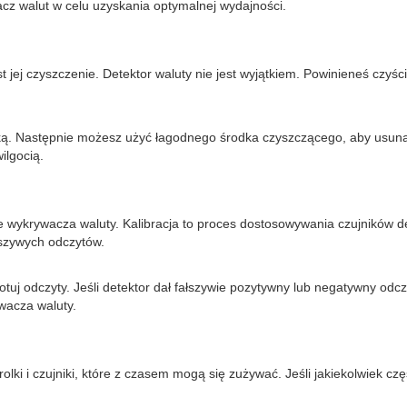
acz walut w celu uzyskania optymalnej wydajności.
ej czyszczenie. Detektor waluty nie jest wyjątkiem. Powinieneś czyśc
czką. Następnie możesz użyć łagodnego środka czyszczącego, aby usunąć
lgocią.
nie wykrywacza waluty. Kalibracja to proces dostosowywania czujników de
łszywych odczytów.
otuj odczyty. Jeśli detektor dał fałszywie pozytywny lub negatywny od
wacza waluty.
olki i czujniki, które z czasem mogą się zużywać. Jeśli jakiekolwiek c