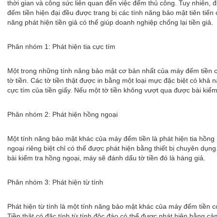
thời gian và công sức liên quan đến việc đếm thủ công. Tuy nhiên, đ
đếm tiền hiện đại đều được trang bị các tính năng bảo mật tiên tiến 
năng phát hiện tiền giả có thể giúp doanh nghiệp chống lại tiền giả.
Phân nhóm 1: Phát hiện tia cực tím
Một trong những tính năng bảo mật cơ bản nhất của máy đếm tiền có 
tờ tiền. Các tờ tiền thật được in bằng một loại mực đặc biệt có khả 
cực tím của tiền giấy. Nếu một tờ tiền không vượt qua được bài kiểm
Phân nhóm 2: Phát hiện hồng ngoại
Một tính năng bảo mật khác của máy đếm tiền là phát hiện tia hồng n
ngoại riêng biệt chỉ có thể được phát hiện bằng thiết bị chuyên dụ
bài kiểm tra hồng ngoại, máy sẽ đánh dấu tờ tiền đó là hàng giả.
Phân nhóm 3: Phát hiện từ tính
Phát hiện từ tính là một tính năng bảo mật khác của máy đếm tiền có 
Tiền thật có đặc tính từ tính độc đáo có thể được phát hiện bằng cả