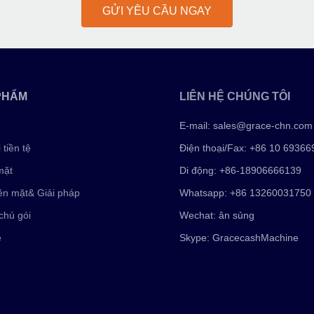
GỬI YÊU CẦU NGAY
PHẨM
LIÊN HỆ CHÚNG TÔI
E-mail:
sales@grace-chn.com
tiền tệ
Điện thoại/Fax: +86 10 69366
mặt
Di động: +86-18906666139
ền mặt& Giải pháp
Whatsapp: +86 13260031750
chú gói
Wechat: ân sủng
ệ
Skype: GracecashMachine