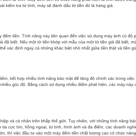
i kiểm tra từ tính, máy sẽ đánh dấu tờ tiền đó là hàng giả.
y đếm tiền. Tính năng này liên quan đến việc sử dụng máy ảnh có độ 
ả đã biết. Nếu một tờ tiền khớp với mẫu của một tờ tiền giả đã biết, má
thể xác định ngay cả những khác biệt nhỏ nhất giữa tiền thật và tiền gi
điểm, kết hợp nhiều tính năng bảo mật để tăng độ chính xác trong việc
từ nhiều góc độ. Bằng cách sử dụng nhiều điểm phát hiện, các máy này c
iệp và cá nhân trên khắp thế giới. Tuy nhiên, với những tính năng bảo 
 tia cực tím, hồng ngoại, từ tính, hình ảnh và đa điểm, các doanh ng
lớn, thì việc đầu tư vào một máy đếm tiền chất lượng cao có chức năng 