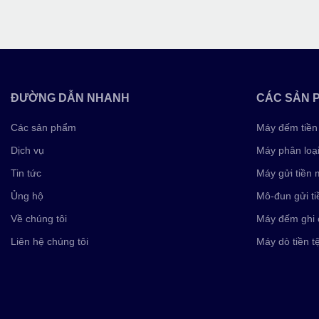
ĐƯỜNG DẪN NHANH
CÁC SẢN 
Các sản phẩm
Máy đếm tiền
Dịch vụ
Máy phân loại 
Tin tức
Máy gửi tiền 
Ủng hộ
Mô-đun gửi ti
Về chúng tôi
Máy đếm ghi 
Liên hệ chúng tôi
Máy dò tiền t