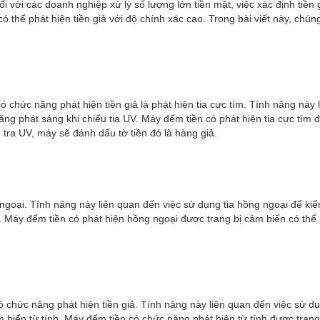
ối với các doanh nghiệp xử lý số lượng lớn tiền mặt, việc xác định tiền
có thể phát hiện tiền giả với độ chính xác cao. Trong bài viết này, chú
chức năng phát hiện tiền giả là phát hiện tia cực tím. Tính năng này 
năng phát sáng khi chiếu tia UV. Máy đếm tiền có phát hiện tia cực tím đ
 tra UV, máy sẽ đánh dấu tờ tiền đó là hàng giả.
goại. Tính năng này liên quan đến việc sử dụng tia hồng ngoại để kiểm 
ng. Máy đếm tiền có phát hiện hồng ngoại được trang bị cảm biến có thể
chức năng phát hiện tiền giả. Tính năng này liên quan đến việc sử dụng
m biến từ tính. Máy đếm tiền có chức năng phát hiện từ tính được trang