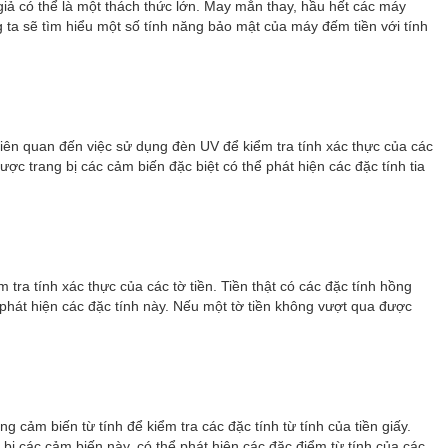
 giả có thể là một thách thức lớn. May mắn thay, hầu hết các máy
ng ta sẽ tìm hiểu một số tính năng bảo mật của máy đếm tiền với tính
liên quan đến việc sử dụng đèn UV để kiểm tra tính xác thực của các
ược trang bị các cảm biến đặc biệt có thể phát hiện các đặc tính tia
tra tính xác thực của các tờ tiền. Tiền thật có các đặc tính hồng
 phát hiện các đặc tính này. Nếu một tờ tiền không vượt qua được
 cảm biến từ tính để kiểm tra các đặc tính từ tính của tiền giấy.
 bị các cảm biến này, có thể phát hiện các đặc điểm từ tính của các