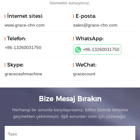
hizmetini sunuyoruz.
İnternet sitesi:
E-posta:
www.grace-chn.com
sales@grace-chn.com
Telefon:
WhatsApp:
+86-13260031750
+86-13260031750
Skype:
WeChat:
gracecashmachine
gracecount
Bize Mesaj Bırakın
Herhangi bir sorunla karşılaşırsanız, lütfen bizimle iletişime
geçmekten çekinmeyin; ilgili sorunları sizin için çözeceğiz.
İsim