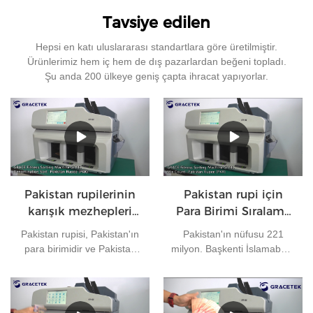
Tavsiye edilen
Hepsi en katı uluslararası standartlara göre üretilmiştir.
Ürünlerimiz hem iç hem de dış pazarlardan beğeni topladı.
Şu anda 200 ülkeye geniş çapta ihracat yapıyorlar.
Pakistan rupilerinin
Pakistan rupi için
karışık mezhepleri
Para Birimi Sıralama
nasıl sıralanır?
Makinesi Karışım
Pakistan rupisi, Pakistan'ın
Pakistan'ın nüfusu 221
Sayısı
para birimidir ve Pakistan
milyon. Başkenti İslamabad,
Devlet Bankası tarafından
para birimi Pakistan rupisi.
çıkarılır. Şu anda
Dünyada en sık kullanılan
Pakistan'da dolaşımda 7
para birimlerinden
çeşit banknot
biridir.Bankanın her gün