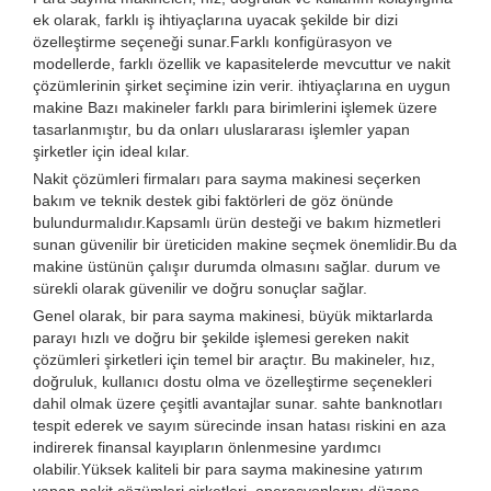
ek olarak, farklı iş ihtiyaçlarına uyacak şekilde bir dizi
özelleştirme seçeneği sunar.Farklı konfigürasyon ve
modellerde, farklı özellik ve kapasitelerde mevcuttur ve nakit
çözümlerinin şirket seçimine izin verir. ihtiyaçlarına en uygun
makine Bazı makineler farklı para birimlerini işlemek üzere
tasarlanmıştır, bu da onları uluslararası işlemler yapan
şirketler için ideal kılar.
Nakit çözümleri firmaları para sayma makinesi seçerken
bakım ve teknik destek gibi faktörleri de göz önünde
bulundurmalıdır.Kapsamlı ürün desteği ve bakım hizmetleri
sunan güvenilir bir üreticiden makine seçmek önemlidir.Bu da
makine üstünün çalışır durumda olmasını sağlar. durum ve
sürekli olarak güvenilir ve doğru sonuçlar sağlar.
Genel olarak, bir para sayma makinesi, büyük miktarlarda
parayı hızlı ve doğru bir şekilde işlemesi gereken nakit
çözümleri şirketleri için temel bir araçtır. Bu makineler, hız,
doğruluk, kullanıcı dostu olma ve özelleştirme seçenekleri
dahil olmak üzere çeşitli avantajlar sunar. sahte banknotları
tespit ederek ve sayım sürecinde insan hatası riskini en aza
indirerek finansal kayıpların önlenmesine yardımcı
olabilir.Yüksek kaliteli bir para sayma makinesine yatırım