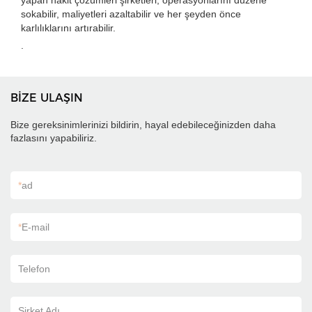
yapan nakit çözümleri şirketleri, operasyonlarını düzene
sokabilir, maliyetleri azaltabilir ve her şeyden önce
karlılıklarını artırabilir.
.
BİZE ULAŞIN
Bize gereksinimlerinizi bildirin, hayal edebileceğinizden daha
fazlasını yapabiliriz.
*
ad
*
E-mail
Telefon
Şirket Adı