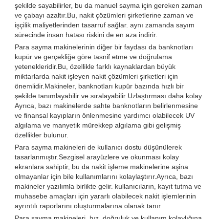
şekilde sayabilirler, bu da manuel sayma için gereken zaman
ve çabayı azaltır.Bu, nakit çözümleri şirketlerine zaman ve
işçilik maliyetlerinden tasarruf sağlar. aynı zamanda sayım
sürecinde insan hatası riskini de en aza indirir.
Para sayma makinelerinin diğer bir faydası da banknotları
kupür ve gerçekliğe göre tasnif etme ve doğrulama
yetenekleridir.Bu, özellikle farklı kaynaklardan büyük
miktarlarda nakit işleyen nakit çözümleri şirketleri için
önemlidir.Makineler, banknotları kupür bazında hızlı bir
şekilde tanımlayabilir ve sıralayabilir Uzlaştırması daha kolay
Ayrıca, bazı makinelerde sahte banknotların belirlenmesine
ve finansal kayıpların önlenmesine yardımcı olabilecek UV
algılama ve manyetik mürekkep algılama gibi gelişmiş
özellikler bulunur.
Para sayma makineleri de kullanıcı dostu düşünülerek
tasarlanmıştır.Sezgisel arayüzlere ve okunması kolay
ekranlara sahiptir, bu da nakit işleme makinelerine aşina
olmayanlar için bile kullanımlarını kolaylaştırır.Ayrıca, bazı
makineler yazılımla birlikte gelir. kullanıcıların, kayıt tutma ve
muhasebe amaçları için yararlı olabilecek nakit işlemlerinin
ayrıntılı raporlarını oluşturmalarına olanak tanır.
Para sayma makineleri, hız, doğruluk ve kullanım kolaylığına