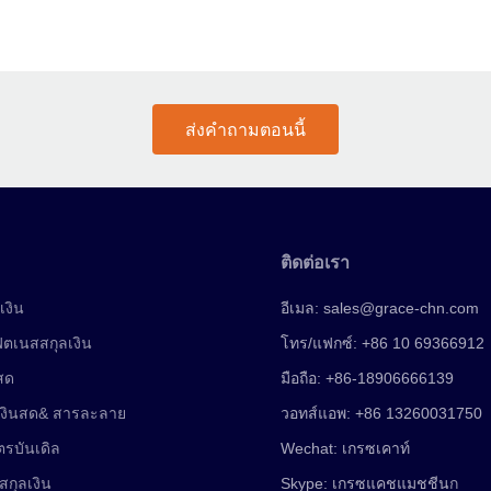
ส่งคำถามตอนนี้
ติดต่อเรา
เงิน
อีเมล:
sales@grace-chn.com
ฟิตเนสสกุลเงิน
โทร/แฟกซ์: +86 10 69366912
นสด
มือถือ: +86-18906666139
เงินสด& สารละลาย
วอทส์แอพ: +86 13260031750
ตรบันเดิล
Wechat: เกรซเคาท์
สกุลเงิน
Skype: เกรซแคชแมชชีน
ก