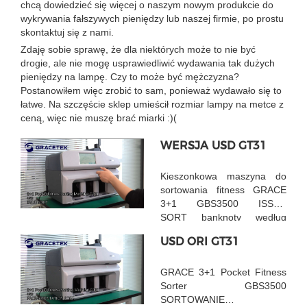
chcą dowiedzieć się więcej o naszym nowym produkcie do
wykrywania fałszywych pieniędzy lub naszej firmie, po prostu
skontaktuj się z nami.
Zdaję sobie sprawę, że dla niektórych może to nie być
drogie, ale nie mogę usprawiedliwić wydawania tak dużych
pieniędzy na lampę. Czy to może być mężczyzna?
Postanowiłem więc zrobić to sam, ponieważ wydawało się to
łatwe. Na szczęście sklep umieścił rozmiar lampy na metce z
ceną, więc nie muszę brać miarki :)(
WERSJA USD GT31
Kieszonkowa maszyna do
sortowania fitness GRACE
3+1 GBS3500 ISSUE
SORT banknoty według
różnych wersji
USD ORI GT31
GRACE 3+1 Pocket Fitness
Sorter GBS3500
SORTOWANIE