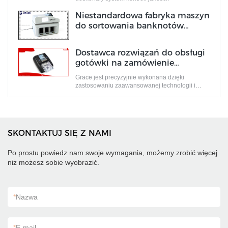
Niestandardowa fabryka maszyn
do sortowania banknotów
Producent | Łaska
Dostawca rozwiązań do obsługi
gotówki na zamówienie
Producent | Łaska
Grace jest precyzyjnie wykonana dzięki
zastosowaniu zaawansowanej technologii i
szczupłego systemu produkcyjnego.
SKONTAKTUJ SIĘ Z NAMI
Po prostu powiedz nam swoje wymagania, możemy zrobić więcej
niż możesz sobie wyobrazić.
*
Nazwa
*
E-mail