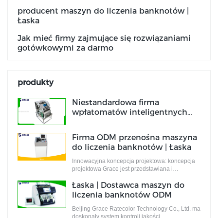
producent maszyn do liczenia banknotów |
Łaska
Jak mieć firmy zajmujące się rozwiązaniami
gotówkowymi za darmo
produkty
Niestandardowa firma
wpłatomatów inteligentnych
Producent | Łaska
Firma ODM przenośna maszyna
do liczenia banknotów | Łaska
Innowacyjna koncepcja projektowa: koncepcja
projektowa Grace jest przedstawiana i
uzupełniana przez zespół projektantów, którzy
Łaska | Dostawca maszyn do
są pełni innowacyjnych pomysłów projektowych.
Te pomysły nie tylko spełniają standardy
liczenia banknotów ODM
przemysłowe, ale także odpowiadają na
wymagania rynku.
Beijing Grace Ratecolor Technology Co., Ltd. ma
doskonały system kontroli jakości.