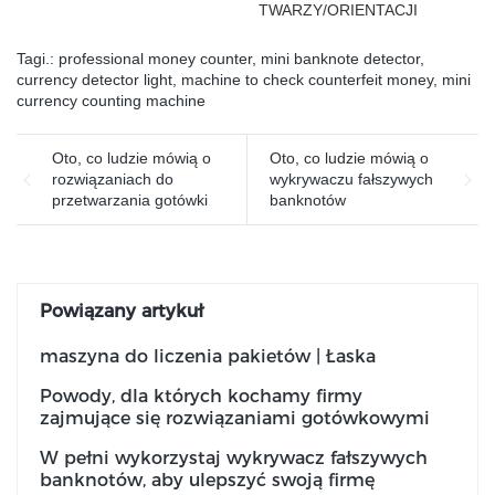
TWARZY/ORIENTACJI
banknoty według różnych
stron
Tagi.:
professional money counter
,
mini banknote detector
,
currency detector light
,
machine to check counterfeit money
,
mini
currency counting machine
Oto, co ludzie mówią o
Oto, co ludzie mówią o
rozwiązaniach do
wykrywaczu fałszywych
przetwarzania gotówki
banknotów
Powiązany artykuł
maszyna do liczenia pakietów | Łaska
Powody, dla których kochamy firmy
zajmujące się rozwiązaniami gotówkowymi
W pełni wykorzystaj wykrywacz fałszywych
banknotów, aby ulepszyć swoją firmę