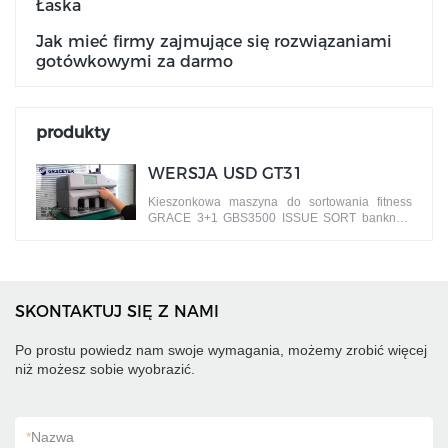
Łaska
Jak mieć firmy zajmujące się rozwiązaniami
gotówkowymi za darmo
produkty
WERSJA USD GT31
Kieszonkowa maszyna do sortowania fitness
GRACE 3+1 GBS3500 ISSUE SORT banknoty
według różnych wersji
SKONTAKTUJ SIĘ Z NAMI
Po prostu powiedz nam swoje wymagania, możemy zrobić więcej
niż możesz sobie wyobrazić.
*
Nazwa