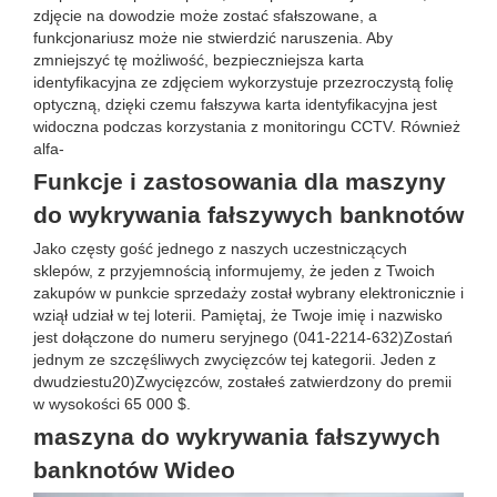
zdjęcie na dowodzie może zostać sfałszowane, a
funkcjonariusz może nie stwierdzić naruszenia. Aby
zmniejszyć tę możliwość, bezpieczniejsza karta
identyfikacyjna ze zdjęciem wykorzystuje przezroczystą folię
optyczną, dzięki czemu fałszywa karta identyfikacyjna jest
widoczna podczas korzystania z monitoringu CCTV. Również
alfa-
Funkcje i zastosowania dla maszyny
do wykrywania fałszywych banknotów
Jako częsty gość jednego z naszych uczestniczących
sklepów, z przyjemnością informujemy, że jeden z Twoich
zakupów w punkcie sprzedaży został wybrany elektronicznie i
wziął udział w tej loterii. Pamiętaj, że Twoje imię i nazwisko
jest dołączone do numeru seryjnego (041-2214-632)Zostań
jednym ze szczęśliwych zwycięzców tej kategorii. Jeden z
dwudziestu20)Zwycięzców, zostałeś zatwierdzony do premii
w wysokości 65 000 $.
maszyna do wykrywania fałszywych
banknotów Wideo