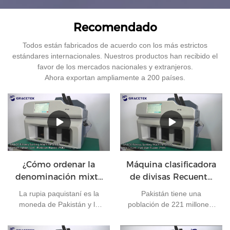
Recomendado
Todos están fabricados de acuerdo con los más estrictos
estándares internacionales. Nuestros productos han recibido el
favor de los mercados nacionales y extranjeros.
Ahora exportan ampliamente a 200 países.
¿Cómo ordenar la
Máquina clasificadora
denominación mixta
de divisas Recuento
de las rupias de
mixto para rupias
La rupia paquistaní es la
Pakistán tiene una
Pakistán?
pakistaníes
moneda de Pakistán y la
población de 221 millones.
emite el Banco Estatal de
Su capital es Islamabad y
Pakistán. En la actualidad,
su moneda es la rupia