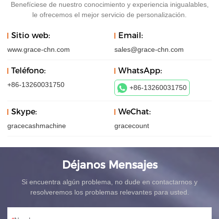
Benefíciese de nuestro conocimiento y experiencia inigualables,
le ofrecemos el mejor servicio de personalización.
Sitio web:
Email:
www.grace-chn.com
sales@grace-chn.com
Teléfono:
WhatsApp:
+86-13260031750
+86-13260031750
Skype:
WeChat:
gracecashmachine
gracecount
Déjanos Mensajes
Si encuentra algún problema, no dude en contactarnos y
resolveremos los problemas relevantes para usted.