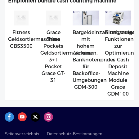
Empfohlen bundle cash counting machine
Fitness
Grace
Bargeldeinzahlungsautom
Einzigartige
Geldsortiermaschine
Three
mit
Funktionen
GBS3500
Pockets
hohem
zur
Geldsortiermaschine
Volumen,
Optimierung
3+1
Banknotenprüfer
des Cash
Pocket
für
Deposit
Grace GT-
Backoffice-
Machine
31
Umgebungen
Module
GDM-300
Grace
GDM100
Seitenverzeichnis
Datenschutz-Bestimmungen