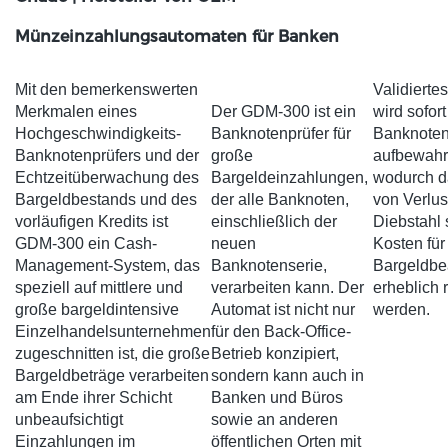
Münzeinzahlungsautomaten für Banken
Mit den bemerkenswerten
Validierte
Merkmalen eines
Der GDM-300 ist ein
wird sofort
Hochgeschwindigkeits-
Banknotenprüfer für
Banknoten
Banknotenprüfers und der
große
aufbewahr
Echtzeitüberwachung des
Bargeldeinzahlungen,
wodurch d
Bargeldbestands und des
der alle Banknoten,
von Verlus
vorläufigen Kredits ist
einschließlich der
Diebstahl 
GDM-300 ein Cash-
neuen
Kosten für
Management-System, das
Banknotenserie,
Bargeldbe
speziell auf mittlere und
verarbeiten kann. Der
erheblich 
große bargeldintensive
Automat ist nicht nur
werden.
Einzelhandelsunternehmen
für den Back-Office-
zugeschnitten ist, die große
Betrieb konzipiert,
Bargeldbeträge verarbeiten
sondern kann auch in
am Ende ihrer Schicht
Banken und Büros
unbeaufsichtigt
sowie an anderen
Einzahlungen im
öffentlichen Orten mit