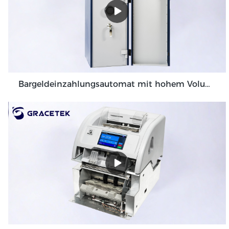
Bargeldeinzahlungsautomat mit hohem Volumen, Banknotenprüfer für Backoffice-Umgebungen GDM-300