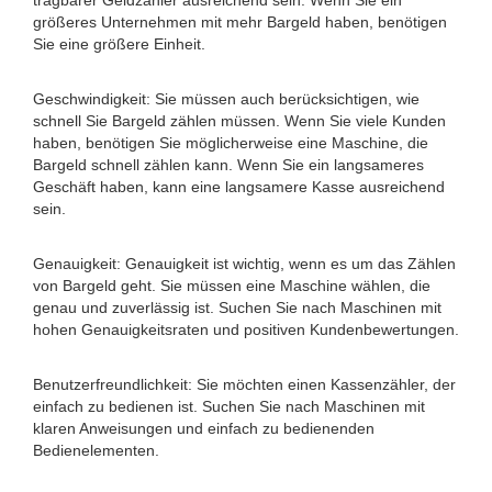
tragbarer Geldzähler ausreichend sein. Wenn Sie ein
größeres Unternehmen mit mehr Bargeld haben, benötigen
Sie eine größere Einheit.
Geschwindigkeit: Sie müssen auch berücksichtigen, wie
schnell Sie Bargeld zählen müssen. Wenn Sie viele Kunden
haben, benötigen Sie möglicherweise eine Maschine, die
Bargeld schnell zählen kann. Wenn Sie ein langsameres
Geschäft haben, kann eine langsamere Kasse ausreichend
sein.
Genauigkeit: Genauigkeit ist wichtig, wenn es um das Zählen
von Bargeld geht. Sie müssen eine Maschine wählen, die
genau und zuverlässig ist. Suchen Sie nach Maschinen mit
hohen Genauigkeitsraten und positiven Kundenbewertungen.
Benutzerfreundlichkeit: Sie möchten einen Kassenzähler, der
einfach zu bedienen ist. Suchen Sie nach Maschinen mit
klaren Anweisungen und einfach zu bedienenden
Bedienelementen.