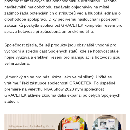
pozornost amerických maloobchodníků a distributorů. Mnoho
návštěvníků maloobchodu zadávalo objednávky na místě,
zatímco řada potenciálních distributorů vedla hluboká jednání o
dlouhodobé spolupráci. Díky pečlivému naslouchání potřebám
zákazníků poskytla společnost GRACETEK kompletní řešení pro
správu hotovosti přizpůsobená americkému trhu.
Společnost zjistila, že její produkty jsou obzvláště vhodné pro
východní a střední část Spojených států, kde se hotovost stále
hojně využívá a efektivní řešení pro manipulaci s hotovostí jsou
velmi žádaná.
„Americký trh se pro nás ukázal jako velmi slibný. Určitě se
vrátíme,“ řekl zástupce společnosti GRACETEK. Po úspěšné
premiéře na veletrhu NGA Show 2023 nyní společnost
GRACETEK aktivně zkoumá další expanzi po celých Spojených
státech.