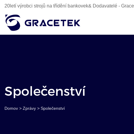
20letí výrobci strojů na třídění bankovek& Dodavatelé - Gra
Společenství
Domov
>
Zprávy
>
Společenství