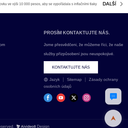
DALŠÍ
vku ve výši 10 000 pesos, aby se vypořádala s inflačními tlaky
PROSÍM KONTAKTUJTE NÁS.
com
Jsme přesvědčeni, že můžeme říci, že naše
služby přizpůsobení jsou neuspokojivé.
KONTAKTUJTE NÁS
Jazyk
Sitemap
Zásady ochrany
osobních údajů
Reserved.
Design