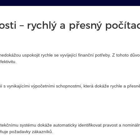
ti – rychlý a přesný počítac
ti nedokážou uspokojit rychle se vyvíjející finanční potřeby. Z tohoto d
ektivitu.
 s vynikajícími výpočetními schopnostmi, která dokáže rychle a přesně 
tekčnímu systému dokáže automaticky identifikovat pravost a nominální 
plňuje požadavky zákazníků.