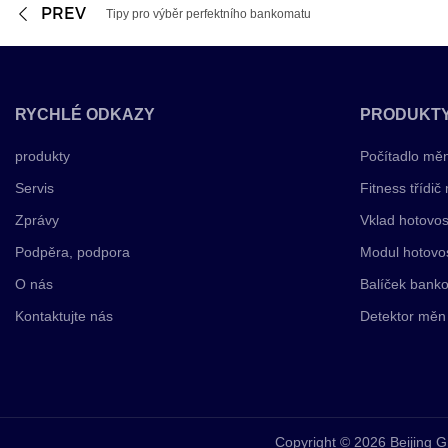
PREV
Tipy pro výběr perfektního bankomatu
RYCHLÉ ODKAZY
PRODUKT
produkty
Počítadlo mě
Servis
Fitness třídič
Zprávy
Vklad hotovos
Podpěra, podpora
Modul hotovo
O nás
Balíček banko
Kontaktujte nás
Detektor měn
Copyright © 2026 Beijing G