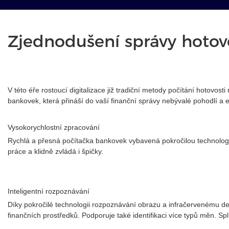
Zjednodušení správy hotovos
V této éře rostoucí digitalizace již tradiční metody počítání hotovos
bankovek, která přináší do vaší finanční správy nebývalé pohodlí a ef
Vysokorychlostní zpracování
Rychlá a přesná počítačka bankovek vybavená pokročilou technologií
práce a klidně zvládá i špičky.
Inteligentní rozpoznávání
Díky pokročilé technologii rozpoznávání obrazu a infračervenému de
finančních prostředků. Podporuje také identifikaci více typů měn. S