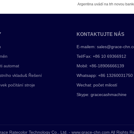
Argentina uvádí na trh novou banko
Y
KONTAKTUJTE NÁS
n
E-mailem:
sales@grace-chn.
 měn
Tel/Fax: +86 10 69366912
ti automat
Mobil: +86-18906666139
stního vkladu& Řešení
Whatsapp: +86 13260031750
vek počítání stroje
Wechat: počet milostí
Skype: gracecashmachine
race Ratecolor Technology Co., Ltd. - www.grace-chn.com All Rights 