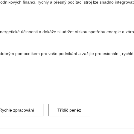
odnikových financí, rychlý a přesný počítací stroj lze snadno integrov
energetické účinnosti a dokáže si udržet nízkou spotřebu energie a zá
 dobrým pomocníkem pro vaše podnikání a zažijte profesionální, rychlé
Rychlé zpracování
Třídič peněz