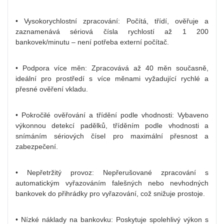
• Vysokorychlostní zpracování: Počítá, třídí, ověřuje a
zaznamenává sériová čísla rychlostí až 1 200
bankovek/minutu – není potřeba externí počítač.
• Podpora více měn: Zpracovává až 40 měn současně,
ideální pro prostředí s více měnami vyžadující rychlé a
přesné ověření vkladu.
• Pokročilé ověřování a třídění podle vhodnosti: Vybaveno
výkonnou detekcí padělků, tříděním podle vhodnosti a
snímáním sériových čísel pro maximální přesnost a
zabezpečení.
• Nepřetržitý provoz: Nepřerušované zpracování s
automatickým vyřazováním falešných nebo nevhodných
bankovek do přihrádky pro vyřazování, což snižuje prostoje.
• Nízké náklady na bankovku: Poskytuje spolehlivý výkon s