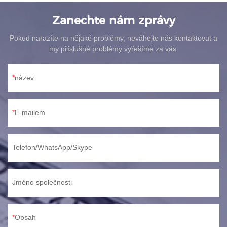
Zanechte nám zprávy
Pokud narazíte na nějaké problémy, neváhejte nás kontaktovat a
my příslušné problémy vyřešíme za vás.
název
E-mailem
Telefon/WhatsApp/Skype
Jméno společnosti
Obsah