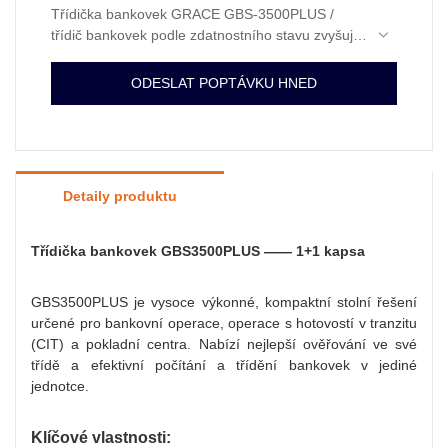
Třídička bankovek GRACE GBS-3500PLUS /
třídič bankovek podle zdatnostního stavu zvyšuje
provozní efektivitu díky vyšší rychlosti, analýze
zdatnostního stavu a ověřování. K dispozici jsou
ODESLAT POPTÁVKU HNED
funkce jako počítání hodnot více měn, třídění
podle bankomatů a FIT, podrobná analýza
padělků a optické rozpoznávání znaků.
Detaily produktu
Třídička bankovek GBS3500PLUS —— 1+1 kapsa
GBS3500PLUS je vysoce výkonné, kompaktní stolní řešení
určené pro bankovní operace, operace s hotovostí v tranzitu
(CIT) a pokladní centra. Nabízí nejlepší ověřování ve své
třídě a efektivní počítání a třídění bankovek v jediné
jednotce.
Klíčové vlastnosti: