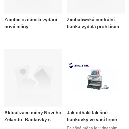
Zambie oznámila vydání
Zimbabwská centrální
nové měny
banka vydala prohlášení:
nahrazení místní měny
novou měnou
Aktualizace měny Nového
Jak odhalit falešné
Zélandu: Bankovky s
bankovky ve vaší firmě
portrétem královny se
Falešná měna je v dnešním