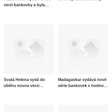
verzi bankovky a byla
obnovena i 500tengeová
podoba.
Svatá Helena vydá do
Madagaskar vydává nové
oběhu novou verzi
série bankovek v hodnotě
bankovky.
2 000, 5 000, 10 000 a 20
000 ariary