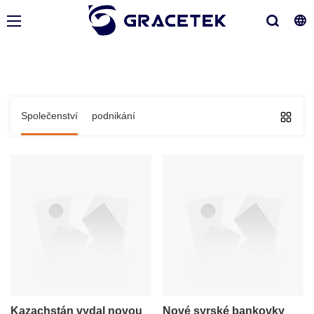
Společenství
podnikání
Kazachstán vydal novou
Nové syrské bankovky