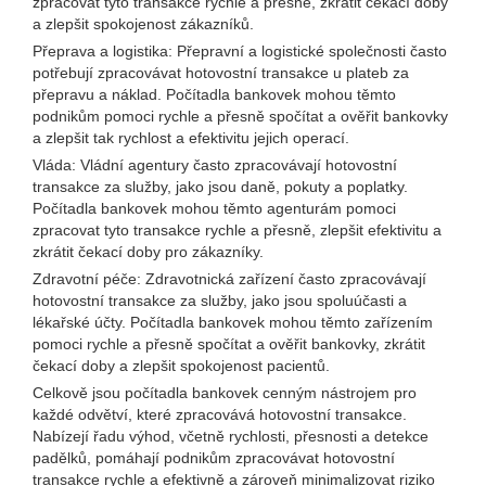
zpracovat tyto transakce rychle a přesně, zkrátit čekací doby
a zlepšit spokojenost zákazníků.
Přeprava a logistika: Přepravní a logistické společnosti často
potřebují zpracovávat hotovostní transakce u plateb za
přepravu a náklad. Počítadla bankovek mohou těmto
podnikům pomoci rychle a přesně spočítat a ověřit bankovky
a zlepšit tak rychlost a efektivitu jejich operací.
Vláda: Vládní agentury často zpracovávají hotovostní
transakce za služby, jako jsou daně, pokuty a poplatky.
Počítadla bankovek mohou těmto agenturám pomoci
zpracovat tyto transakce rychle a přesně, zlepšit efektivitu a
zkrátit čekací doby pro zákazníky.
Zdravotní péče: Zdravotnická zařízení často zpracovávají
hotovostní transakce za služby, jako jsou spoluúčasti a
lékařské účty. Počítadla bankovek mohou těmto zařízením
pomoci rychle a přesně spočítat a ověřit bankovky, zkrátit
čekací doby a zlepšit spokojenost pacientů.
Celkově jsou počítadla bankovek cenným nástrojem pro
každé odvětví, které zpracovává hotovostní transakce.
Nabízejí řadu výhod, včetně rychlosti, přesnosti a detekce
padělků, pomáhají podnikům zpracovávat hotovostní
transakce rychle a efektivně a zároveň minimalizovat riziko