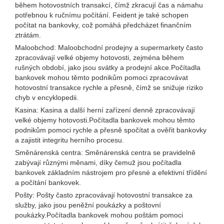
během hotovostních transakcí, čímž zkracují čas a námahu
potřebnou k ručnímu počítání. Feident je také schopen
počítat na bankovky, což pomáhá předcházet finančním
ztrátám.
Maloobchod: Maloobchodní prodejny a supermarkety často
zpracovávají velké objemy hotovosti, zejména během
rušných období, jako jsou svátky a prodejní akce.Počítadla
bankovek mohou těmto podnikům pomoci zpracovávat
hotovostní transakce rychle a přesně, čímž se snižuje riziko
chyb v encyklopedii.
Kasina: Kasina a další herní zařízení denně zpracovávají
velké objemy hotovosti.Počítadla bankovek mohou těmto
podnikům pomoci rychle a přesně spočítat a ověřit bankovky
a zajistit integritu herního procesu.
Směnárenská centra: Směnárenská centra se pravidelně
zabývají různými měnami, díky čemuž jsou počítadla
bankovek základním nástrojem pro přesné a efektivní třídění
a počítání bankovek.
Pošty: Pošty často zpracovávají hotovostní transakce za
služby, jako jsou peněžní poukázky a poštovní
poukázky.Počítadla bankovek mohou poštám pomoci