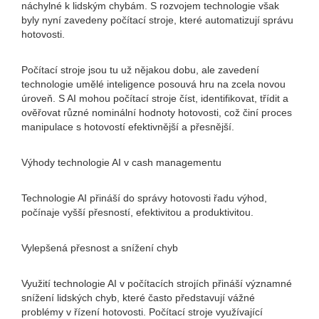
náchylné k lidským chybám. S rozvojem technologie však
byly nyní zavedeny počítací stroje, které automatizují správu
hotovosti.
Počítací stroje jsou tu už nějakou dobu, ale zavedení
technologie umělé inteligence posouvá hru na zcela novou
úroveň. S AI mohou počítací stroje číst, identifikovat, třídit a
ověřovat různé nominální hodnoty hotovosti, což činí proces
manipulace s hotovostí efektivnější a přesnější.
Výhody technologie AI v cash managementu
Technologie AI přináší do správy hotovosti řadu výhod,
počínaje vyšší přesností, efektivitou a produktivitou.
Vylepšená přesnost a snížení chyb
Využití technologie AI v počítacích strojích přináší významné
snížení lidských chyb, které často představují vážné
problémy v řízení hotovosti. Počítací stroje využívající