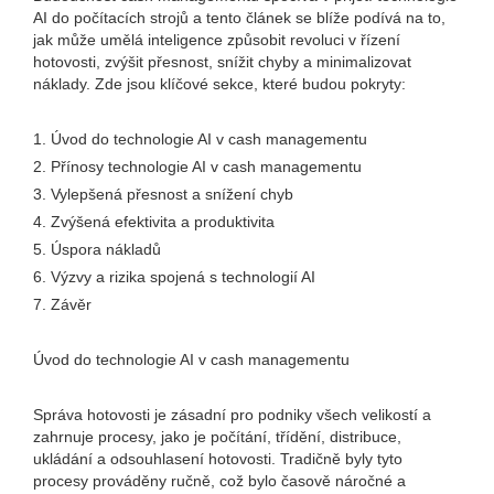
AI do počítacích strojů a tento článek se blíže podívá na to,
jak může umělá inteligence způsobit revoluci v řízení
hotovosti, zvýšit přesnost, snížit chyby a minimalizovat
náklady. Zde jsou klíčové sekce, které budou pokryty:
1. Úvod do technologie AI v cash managementu
2. Přínosy technologie AI v cash managementu
3. Vylepšená přesnost a snížení chyb
4. Zvýšená efektivita a produktivita
5. Úspora nákladů
6. Výzvy a rizika spojená s technologií AI
7. Závěr
Úvod do technologie AI v cash managementu
Správa hotovosti je zásadní pro podniky všech velikostí a
zahrnuje procesy, jako je počítání, třídění, distribuce,
ukládání a odsouhlasení hotovosti. Tradičně byly tyto
procesy prováděny ručně, což bylo časově náročné a