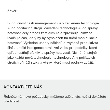
Závěr
Budoucnost cash managementu je v začlenění technologie
AI do počítacích strojů. Zavedení technologie AI do správy
hotovosti celý proces zefektivňuje a zpřesňuje, čímž se
uvolňuje čas, který by byl vynaložen na ruční manipulaci s
hotovostí. Výsledné úspory nákladů a zvýšená produktivita
činí z umělé inteligence atraktivní volbu pro podniky, které
upřednostňují efektivitu správy hotovosti. Nicméně, stejně
jako každá nová technologie, technologie AI v počítacích
strojích přináší rizika a výzvy, které musí podniky zvážit.
.
KONTAKTUJTE NÁS
Řekněte nám své požadavky, můžeme udělat víc, než si dokážete
představit.