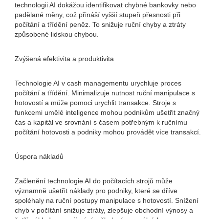
technologii AI dokážou identifikovat chybné bankovky nebo
padělané měny, což přináší vyšší stupeň přesnosti při
počítání a třídění peněz. To snižuje ruční chyby a ztráty
způsobené lidskou chybou.
Zvýšená efektivita a produktivita
Technologie AI v cash managementu urychluje proces
počítání a třídění. Minimalizuje nutnost ruční manipulace s
hotovostí a může pomoci urychlit transakce. Stroje s
funkcemi umělé inteligence mohou podnikům ušetřit značný
čas a kapitál ve srovnání s časem potřebným k ručnímu
počítání hotovosti a podniky mohou provádět více transakcí.
Úspora nákladů
Začlenění technologie AI do počítacích strojů může
významně ušetřit náklady pro podniky, které se dříve
spoléhaly na ruční postupy manipulace s hotovostí. Snížení
chyb v počítání snižuje ztráty, zlepšuje obchodní výnosy a