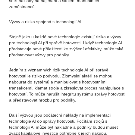
šetří náklady na najímání a školení manuálních
zaměstnanců.
Výzvy a rizika spojená s technologií AI
Stejně jako u každé nové technologie existují rizika a výzvy
pro technologii AI při správě hotovosti. I když technologie AI
představuje nové příležitosti ke zvýšení efektivity, může také
představovat výzvy pro podniky.
Jedním z významných rizik technologie AI při správě
hotovosti je riziko podvodu. Zlomyslní aktéři se mohou
nabourat do systémů a manipulovat s hotovostními
transakcemi, klamat stroje a zkreslovat proces manipulace s
hotovostí. To může narušit integritu systému správy hotovosti
a představovat hrozbu pro podniky.
Další výzvou jsou počáteční náklady na implementaci
technologie AI do správy hotovosti. Počítání strojů s
technologií AI může být nákladné a podniky budou muset
zvážit kapitálové investice potřebné k jejich nákupu.