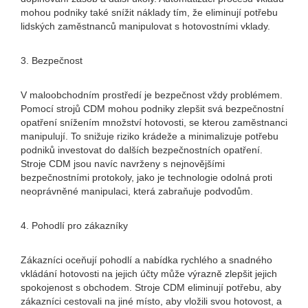
mohou podniky také snížit náklady tím, že eliminují potřebu
lidských zaměstnanců manipulovat s hotovostními vklady.
3. Bezpečnost
V maloobchodním prostředí je bezpečnost vždy problémem.
Pomocí strojů CDM mohou podniky zlepšit svá bezpečnostní
opatření snížením množství hotovosti, se kterou zaměstnanci
manipulují. To snižuje riziko krádeže a minimalizuje potřebu
podniků investovat do dalších bezpečnostních opatření.
Stroje CDM jsou navíc navrženy s nejnovějšími
bezpečnostními protokoly, jako je technologie odolná proti
neoprávněné manipulaci, která zabraňuje podvodům.
4. Pohodlí pro zákazníky
Zákazníci oceňují pohodlí a nabídka rychlého a snadného
vkládání hotovosti na jejich účty může výrazně zlepšit jejich
spokojenost s obchodem. Stroje CDM eliminují potřebu, aby
zákazníci cestovali na jiné místo, aby vložili svou hotovost, a