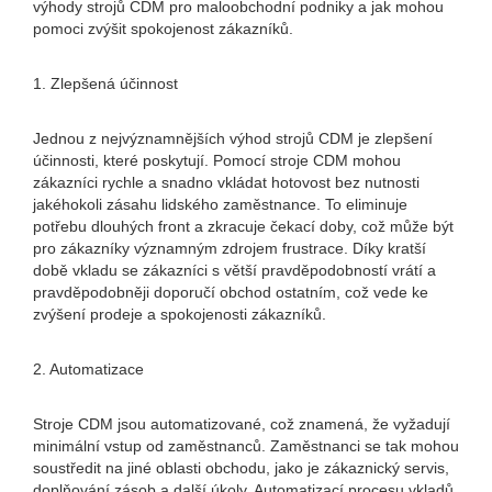
výhody strojů CDM pro maloobchodní podniky a jak mohou
pomoci zvýšit spokojenost zákazníků.
1. Zlepšená účinnost
Jednou z nejvýznamnějších výhod strojů CDM je zlepšení
účinnosti, které poskytují. Pomocí stroje CDM mohou
zákazníci rychle a snadno vkládat hotovost bez nutnosti
jakéhokoli zásahu lidského zaměstnance. To eliminuje
potřebu dlouhých front a zkracuje čekací doby, což může být
pro zákazníky významným zdrojem frustrace. Díky kratší
době vkladu se zákazníci s větší pravděpodobností vrátí a
pravděpodobněji doporučí obchod ostatním, což vede ke
zvýšení prodeje a spokojenosti zákazníků.
2. Automatizace
Stroje CDM jsou automatizované, což znamená, že vyžadují
minimální vstup od zaměstnanců. Zaměstnanci se tak mohou
soustředit na jiné oblasti obchodu, jako je zákaznický servis,
doplňování zásob a další úkoly. Automatizací procesu vkladů