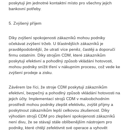
poskytují jim jednotné kontaktní místo pro všechny jejich
bankovní potřeby.
5. Zvýšený příjem
Díky zvýšení spokojenosti zákazníků mohou podniky
očekávat zvýšení tržeb. U šťastnějších zákazníků je
pravděpodobnější, že utratí více peněz, častěji a doporučí
firmu ostatním. Díky strojům CDM, které zákazníkům
poskytují efektivní a pohodlný způsob vkládání hotovosti,
mohou podniky snížit tření v nákupním procesu, což vede ke
zvýšení prodeje a zisku.
Závěrem lze říci, že stroje CDM poskytují zákazníkům
efektivní, bezpečný a pohodlný způsob vkládání hotovosti na
jejich účty. Implementací strojů CDM v maloobchodním
prostředí mohou podniky zlepšit efektivitu, zvýšit příjmy a
poskytnout zákazníkům lepší celkovou zkušenost. Díky
výhodám strojů CDM pro zlepšení spokojenosti zákazníků
není divu, že se stávají stále oblíbenějším nástrojem pro
podniky, které chtějí zefektivnit své operace a vyhovět