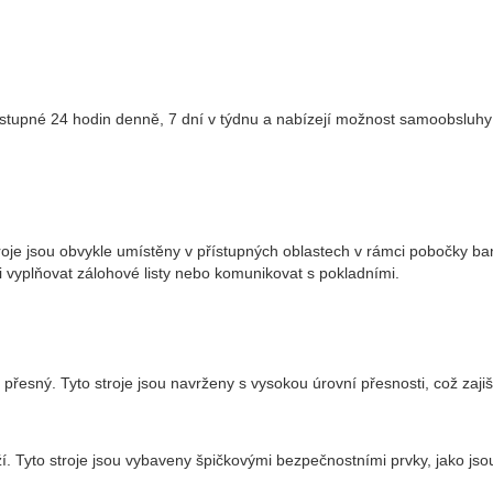
ostupné 24 hodin denně, 7 dní v týdnu a nabízejí možnost samoobsluh
oje jsou obvykle umístěny v přístupných oblastech v rámci pobočky ban
li vyplňovat zálohové listy nebo komunikovat s pokladními.
je přesný. Tyto stroje jsou navrženy s vysokou úrovní přesnosti, což zaj
 Tyto stroje jsou vybaveny špičkovými bezpečnostními prvky, jako jsou 