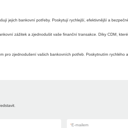
jí jejich bankovní potřeby. Poskytují rychlejší, efektivnější a bezpečn
ankovní zážitek a zjednodušit vaše finanční transakce. Díky CDM, které
em pro zjednodušení vašich bankovních potřeb. Poskytnutím rychlého a 
edstavit.
*
E-mailem