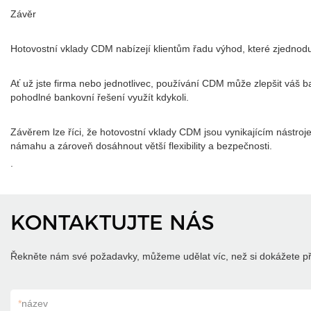
Závěr
Hotovostní vklady CDM nabízejí klientům řadu výhod, které zjednodušu
Ať už jste firma nebo jednotlivec, používání CDM může zlepšit váš b
pohodlné bankovní řešení využít kdykoli.
Závěrem lze říci, že hotovostní vklady CDM jsou vynikajícím nástroj
námahu a zároveň dosáhnout větší flexibility a bezpečnosti.
.
KONTAKTUJTE NÁS
Řekněte nám své požadavky, můžeme udělat víc, než si dokážete př
*
název