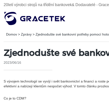
20letí výrobci strojů na třídění bankovek& Dodavatelé - Gra
Domov
>
Zprávy
>
Zjednodušte své bankovní potřeby pomocí hot
Zjednodušte své banko
2023/06/16
S vývojem technologií se vyvíjí i svět bankovnictví a financí a rost
efektivní a nabízejí klientům nespočet výhod. V tomto článku proz
Co je to CDM?