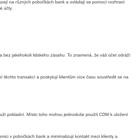
ázejí na různých pobočkách bank a ovládají se pomocí rozhraní
é účty.
 bez jakéhokoli lidského zásahu. To znamená, že váš účet odráží
í těchto transakcí a poskytují klientům více času soustředit se na
slouží pokladní. Místo toho mohou jednoduše použít CDM k uložení
nici v pobočkách bank a minimalizují kontakt mezi klienty a