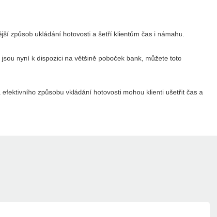
ější způsob ukládání hotovosti a šetří klientům čas i námahu.
 jsou nyní k dispozici na většině poboček bank, můžete toto
efektivního způsobu vkládání hotovosti mohou klienti ušetřit čas a