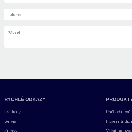
Telefon
*
Obsah
RYCHLÉ ODKAZY
PRODUKT
produkty
Počítadlo mě
Servis
Fitness třídič
Zprávy
Vklad hotovos