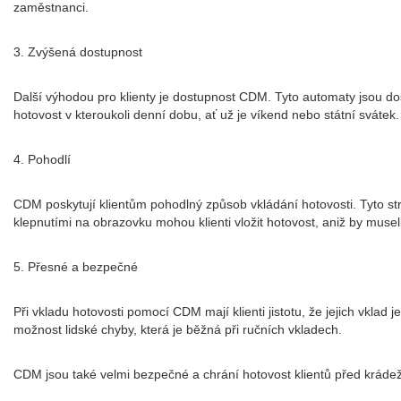
zaměstnanci.
3. Zvýšená dostupnost
Další výhodou pro klienty je dostupnost CDM. Tyto automaty jsou d
hotovost v kteroukoli denní dobu, ať už je víkend nebo státní svátek.
4. Pohodlí
CDM poskytují klientům pohodlný způsob vkládání hotovosti. Tyto str
klepnutími na obrazovku mohou klienti vložit hotovost, aniž by muse
5. Přesné a bezpečné
Při vkladu hotovosti pomocí CDM mají klienti jistotu, že jejich vklad 
možnost lidské chyby, která je běžná při ručních vkladech.
CDM jsou také velmi bezpečné a chrání hotovost klientů před krádeží.