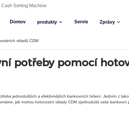
ce Cash Sorting Machine
Domov
Servis
produkty
Zprávy
ovostních vkladů CDM
vní potřeby pomocí hoto
e potřeba jednodušších a efektivnějších bankovních řešení. Jedním z tak
koumáme, jak mohou hotovostní vklady CDM zjednodušit vaše bankovní p