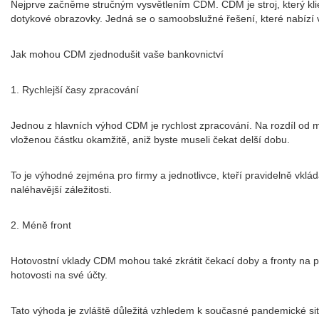
Nejprve začněme stručným vysvětlením CDM. CDM je stroj, který kli
dotykové obrazovky. Jedná se o samoobslužné řešení, které nabízí velk
Jak mohou CDM zjednodušit vaše bankovnictví
1. Rychlejší časy zpracování
Jednou z hlavních výhod CDM je rychlost zpracování. Na rozdíl od 
vloženou částku okamžitě, aniž byste museli čekat delší dobu.
To je výhodné zejména pro firmy a jednotlivce, kteří pravidelně vklá
naléhavější záležitosti.
2. Méně front
Hotovostní vklady CDM mohou také zkrátit čekací doby a fronty na po
hotovosti na své účty.
Tato výhoda je zvláště důležitá vzhledem k současné pandemické situ