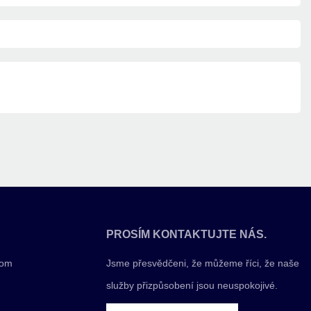
PROSÍM KONTAKTUJTE NÁS.
com
Jsme přesvědčeni, že můžeme říci, že naše
služby přizpůsobení jsou neuspokojivé.