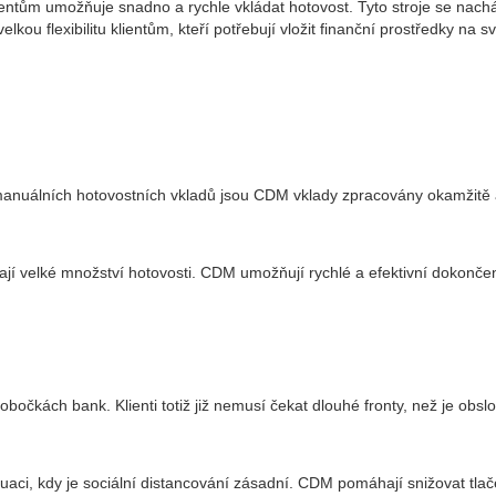
entům umožňuje snadno a rychle vkládat hotovost. Tyto stroje se nach
ou flexibilitu klientům, kteří potřebují vložit finanční prostředky na sv
manuálních hotovostních vkladů jsou CDM vklady zpracovány okamžitě a
dají velké množství hotovosti. CDM umožňují rychlé a efektivní dokončen
bočkách bank. Klienti totiž již nemusí čekat dlouhé fronty, než je ob
aci, kdy je sociální distancování zásadní. CDM pomáhají snižovat tlače