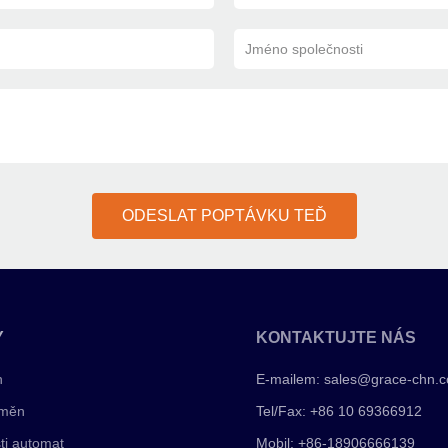
Jméno společnosti
ODESLAT POPTÁVKU TEĎ
Y
KONTAKTUJTE NÁS
n
E-mailem:
sales@grace-chn.
 měn
Tel/Fax: +86 10 69366912
ti automat
Mobil: +86-18906666139