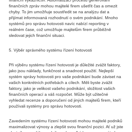
finanční výkaznictví. Automatizací procesu generování
finančních zpráv mohou majitelé firem ušetřit čas a omezit
chyby. To jim umožňuje soustředit se na analýzu dat a
přijímat informovaná rozhodnutí o svém podnikání. Mnoho
systémů pro správu hotovosti navíc nabízí reporting v
reálném čase, což umožňuje majitelům firem průběžně
sledovat jejich finanční situaci.
5. Výběr správného systému řízení hotovosti
Při výběru systému řízení hotovosti je důležité zvážit faktory,
jako jsou náklady, funkčnost a snadnost použití. Nejlepší
systém správy hotovosti pro vaše podnikání bude záviset na
vašich konkrétních potřebách a cílech. Měli byste zvážit
faktory, jako je velikost vašeho podnikání, složitost vašich
finančních operací a váš rozpočet. Může být užitečné
vyhledat recenze a doporučení od jiných majitelů firem, kteří
používali systémy pro správu hotovosti.
Zavedením systému řízení hotovosti mohou majitelé podniků
maximalizovat výnosy a zlepšit svou finanční pozici. Ať už jste