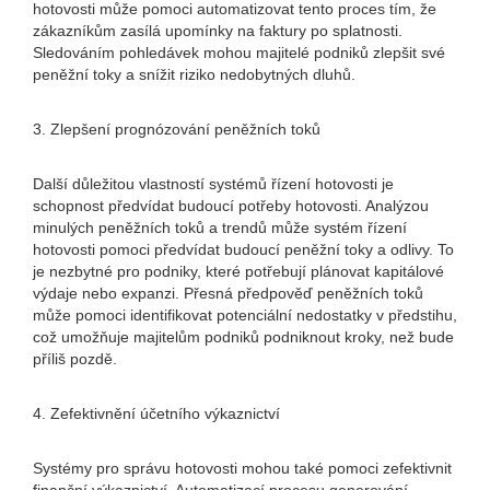
hotovosti může pomoci automatizovat tento proces tím, že
zákazníkům zasílá upomínky na faktury po splatnosti.
Sledováním pohledávek mohou majitelé podniků zlepšit své
peněžní toky a snížit riziko nedobytných dluhů.
3. Zlepšení prognózování peněžních toků
Další důležitou vlastností systémů řízení hotovosti je
schopnost předvídat budoucí potřeby hotovosti. Analýzou
minulých peněžních toků a trendů může systém řízení
hotovosti pomoci předvídat budoucí peněžní toky a odlivy. To
je nezbytné pro podniky, které potřebují plánovat kapitálové
výdaje nebo expanzi. Přesná předpověď peněžních toků
může pomoci identifikovat potenciální nedostatky v předstihu,
což umožňuje majitelům podniků podniknout kroky, než bude
příliš pozdě.
4. Zefektivnění účetního výkaznictví
Systémy pro správu hotovosti mohou také pomoci zefektivnit