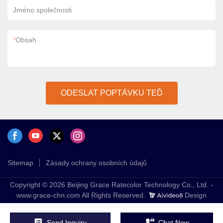
Jméno společnosti
*
Obsah
ODESLAT POPTÁVKU TEĎ
Sitemap
Zásady ochrany osobních údajů
Copyright © 2026 Beijing Grace Ratecolor Technology Co., Ltd. -
www.grace-chn.com All Rights Reserved.
Design
Send Inquiry
Chat Now