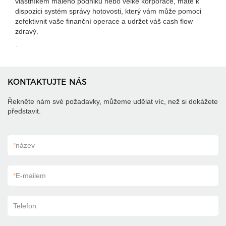
vlastníkem malého podniku nebo velké korporace, máte k
dispozici systém správy hotovosti, který vám může pomoci
zefektivnit vaše finanční operace a udržet váš cash flow
zdravý.
.
KONTAKTUJTE NÁS
Řekněte nám své požadavky, můžeme udělat víc, než si dokážete
představit.
*
název
*
E-mailem
Telefon