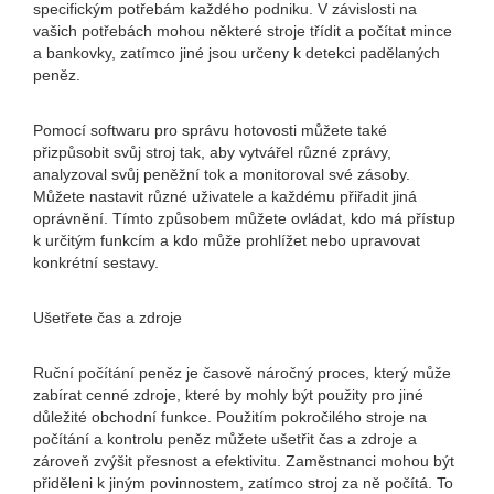
specifickým potřebám každého podniku. V závislosti na
vašich potřebách mohou některé stroje třídit a počítat mince
a bankovky, zatímco jiné jsou určeny k detekci padělaných
peněz.
Pomocí softwaru pro správu hotovosti můžete také
přizpůsobit svůj stroj tak, aby vytvářel různé zprávy,
analyzoval svůj peněžní tok a monitoroval své zásoby.
Můžete nastavit různé uživatele a každému přiřadit jiná
oprávnění. Tímto způsobem můžete ovládat, kdo má přístup
k určitým funkcím a kdo může prohlížet nebo upravovat
konkrétní sestavy.
Ušetřete čas a zdroje
Ruční počítání peněz je časově náročný proces, který může
zabírat cenné zdroje, které by mohly být použity pro jiné
důležité obchodní funkce. Použitím pokročilého stroje na
počítání a kontrolu peněz můžete ušetřit čas a zdroje a
zároveň zvýšit přesnost a efektivitu. Zaměstnanci mohou být
přiděleni k jiným povinnostem, zatímco stroj za ně počítá. To