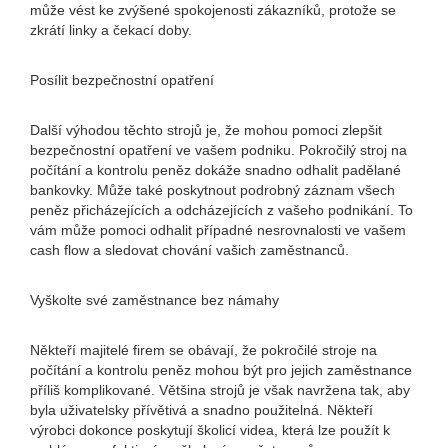
může vést ke zvýšené spokojenosti zákazníků, protože se
zkrátí linky a čekací doby.
Posílit bezpečnostní opatření
Další výhodou těchto strojů je, že mohou pomoci zlepšit
bezpečnostní opatření ve vašem podniku. Pokročilý stroj na
počítání a kontrolu peněz dokáže snadno odhalit padělané
bankovky. Může také poskytnout podrobný záznam všech
peněz přicházejících a odcházejících z vašeho podnikání. To
vám může pomoci odhalit případné nesrovnalosti ve vašem
cash flow a sledovat chování vašich zaměstnanců.
Vyškolte své zaměstnance bez námahy
Někteří majitelé firem se obávají, že pokročilé stroje na
počítání a kontrolu peněz mohou být pro jejich zaměstnance
příliš komplikované. Většina strojů je však navržena tak, aby
byla uživatelsky přívětivá a snadno použitelná. Někteří
výrobci dokonce poskytují školicí videa, která lze použít k