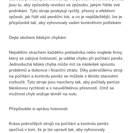
jsou tu, aby způsobily revoluci ve způsobu, jakým řídíte své
podnikání. Tyto stroje poskytují rychlý, přesný a efektivní
způsob, jak řídit váš peněžní tok, a co je nejdůležitější, lze je
přizpůsobit tak, aby vyhovovaly vašim konkrétním potřebám.
Dejte sbohem lidským chybám
Největším strachem každého pokladníka nebo majitele firmy,
který se zabývá hotovostí, je udělat chybu při počítání peněz.
Jednoduchá lidská chyba může mít za následek spoustu
problémů a dokonce i finanční ztrátu. Díky pokročilému stroji
na počítání a kontrolu peněz se můžete s těmito starostmi
rozloučit. Tyto stroje jsou navrženy tak, aby počítaly peníze
bleskovou rychlostí a s neuvěřitelnou přesností, čímž se
možnost chyb snižuje téměř na nulu.
Přizpůsobte si správu hotovosti
Krása pokročilých strojů na počítání a kontrolu peněz
spočívá v tom, že je lze upravit tak, aby vyhovovaly