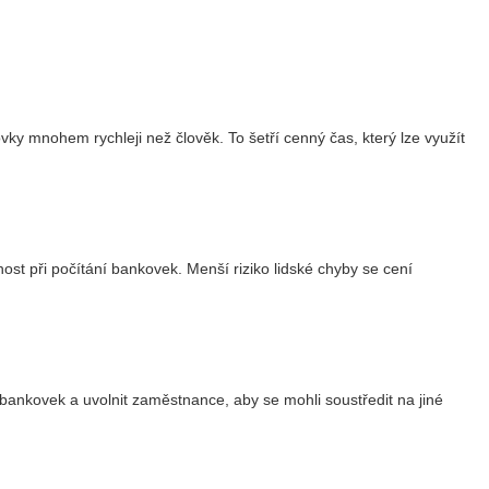
ky mnohem rychleji než člověk. To šetří cenný čas, který lze využít
st při počítání bankovek. Menší riziko lidské chyby se cení
bankovek a uvolnit zaměstnance, aby se mohli soustředit na jiné