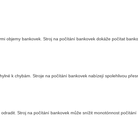
kými objemy bankovek. Stroj na počítání bankovek dokáže počítat bankov
lné k chybám. Stroje na počítání bankovek nabízejí spolehlivou přesno
 odradit. Stroj na počítání bankovek může snížit monotónnost počítání 