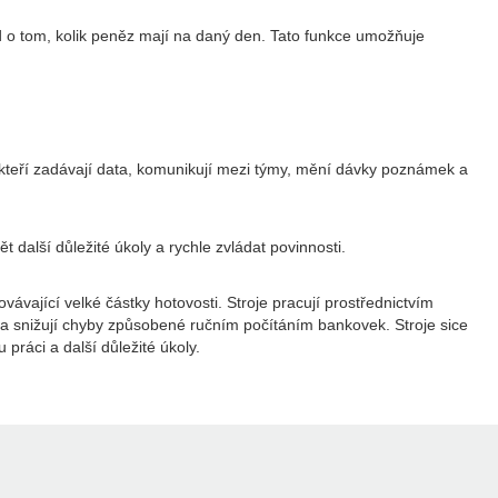
led o tom, kolik peněz mají na daný den. Tato funkce umožňuje
, kteří zadávají data, komunikují mezi týmy, mění dávky poznámek a
další důležité úkoly a rychle zvládat povinnosti.
ávající velké částky hotovosti. Stroje pracují prostřednictvím
s a snižují chyby způsobené ručním počítáním bankovek. Stroje sice
práci a další důležité úkoly.