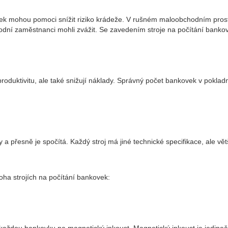
kovek mohou pomoci snížit riziko krádeže. V rušném maloobchodním prost
dní zaměstnanci mohli zvážit. Se zavedením stroje na počítání bankovek
oduktivitu, ale také snižují náklady. Správný počet bankovek v pokladn
y a přesně je spočítá. Každý stroj má jiné technické specifikace, ale vě
oha strojích na počítání bankovek: