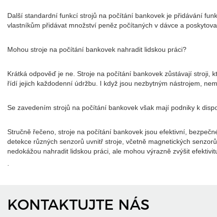
Další standardní funkcí strojů na počítání bankovek je přidávání fun
vlastníkům přidávat množství peněz počítaných v dávce a poskytova
Mohou stroje na počítání bankovek nahradit lidskou práci?
Krátká odpověď je ne. Stroje na počítání bankovek zůstávají stroji,
řídí jejich každodenní údržbu. I když jsou nezbytným nástrojem, ne
Se zavedením strojů na počítání bankovek však mají podniky k dispoz
Stručně řečeno, stroje na počítání bankovek jsou efektivní, bezpečné
detekce různých senzorů uvnitř stroje, včetně magnetických senzorů 
nedokážou nahradit lidskou práci, ale mohou výrazně zvýšit efektivit
.
KONTAKTUJTE NÁS