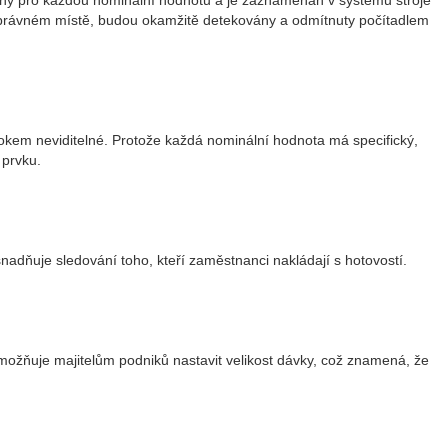
ečný pro každou nominální hodnotu a je zaznamenán v systému stroje
esprávném místě, budou okamžitě detekovány a odmítnuty počítadlem
okem neviditelné. Protože každá nominální hodnota má specifický,
 prvku.
dňuje sledování toho, kteří zaměstnanci nakládají s hotovostí.
možňuje majitelům podniků nastavit velikost dávky, což znamená, že