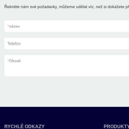
Řekněte nám své požadavky, můžeme udělat víc, než si dokážete př
*
název
Telefon
*
Obsah
RYCHLÉ ODKAZY
PRODUKT