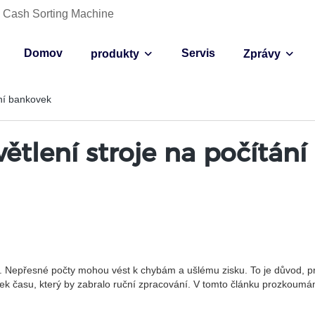
ce Cash Sorting Machine
Domov
Servis
produkty
Zprávy
ání bankovek
větlení stroje na počítán
ces. Nepřesné počty mohou vést k chybám a ušlému zisku. To je důvod, p
omek času, který by zabralo ruční zpracování. V tomto článku prozkoum