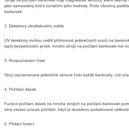
Stroje na počítání bankovek mají magnetické senzory, které skenuj
jako samostatný kód k označení jeho hodnoty. Proto všechny paděla
bankovek.
2. Detektory ultrafialového světla
UV detektory mohou ověřit přítomnost jedinečných vzorů na bankovk
tajný bezpečnostní prvek, mnoho strojů na počítání bankovek má víc
3. Rozpoznávání čísel
Stroj zaznamenává jedinečné sériové číslo každé bankovky, což zna
4. Počítání dávek
Funkce počítání dávek na mnoha strojích na počítání bankovek pomů
stroj zastaví proces počítání, když je dosaženo požadované velikosti
5. Přidání funkcí