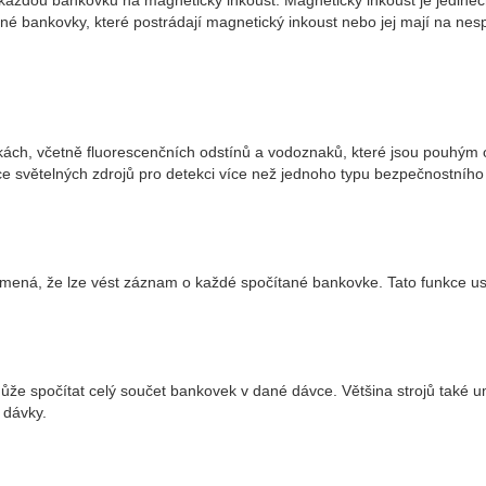
í každou bankovku na magnetický inkoust. Magnetický inkoust je jedin
né bankovky, které postrádají magnetický inkoust nebo jej mají na n
ách, včetně fluorescenčních odstínů a vodoznaků, které jsou pouhým 
e světelných zdrojů pro detekci více než jednoho typu bezpečnostního
mená, že lze vést záznam o každé spočítané bankovke. Tato funkce usna
že spočítat celý součet bankovek v dané dávce. Většina strojů také u
 dávky.