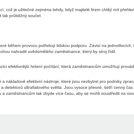
kcí, což je užitečné zejména tehdy, když majitelé firem chtějí mít přeh
t tak průběžný součet.
 které během provozu potřebují lidskou podporu. Závisí na jednotlivcích
mohou nahradit uvědomělého zaměstnance, který by stroj řídil.
ici efektivnější řešení počítání, která zaměstnancům umožňují provádět 
 a nákladově efektivní nástroje, které jsou nezbytné pro podniky zpracov
a detektorů ultrafialového světla. Jsou vysoce přesné, šetří cenný ča
u a zaměstnancům tak zbyde více času, aby se mohli soustředit na svou 