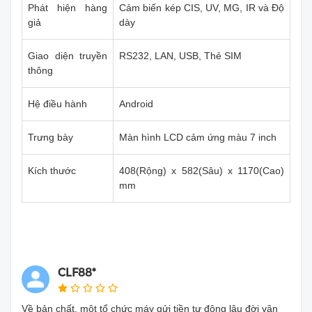
Phát hiện hàng
Cảm biến kép CIS, UV, MG, IR và Độ
giả
dày
Giao diện truyền
RS232, LAN, USB, Thẻ SIM
thông
Hệ điều hành
Android
Trưng bày
Màn hình LCD cảm ứng màu 7 inch
Kích thước
408(Rộng) x 582(Sâu) x 1170(Cao)
mm
CLF88*
Về bản chất, một tổ chức máy gửi tiền tự động lâu đời vận