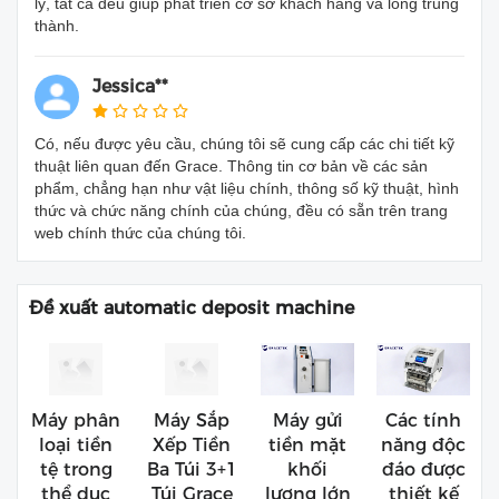
lý, tất cả đều giúp phát triển cơ sở khách hàng và lòng trung
thành.
Jessica**
Có, nếu được yêu cầu, chúng tôi sẽ cung cấp các chi tiết kỹ
thuật liên quan đến Grace. Thông tin cơ bản về các sản
phẩm, chẳng hạn như vật liệu chính, thông số kỹ thuật, hình
thức và chức năng chính của chúng, đều có sẵn trên trang
web chính thức của chúng tôi.
Đề xuất automatic deposit machine
Máy phân
Máy Sắp
Máy gửi
Các tính
loại tiền
Xếp Tiền
tiền mặt
năng độc
tệ trong
Ba Túi 3+1
khối
đáo được
thể dục
Túi Grace
lượng lớn
thiết kế