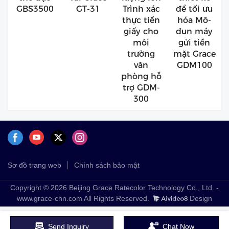
GBS3500
GT-31
Trình xác
để tối ưu
thực tiền
hóa Mô-
giấy cho
đun máy
môi
gửi tiền
trường
mặt Grace
văn
GDM100
phòng hỗ
trợ GDM-
300
Sơ đồ trang web
Chính sách bảo mật
Copyright © 2026 Beijing Grace Ratecolor Technology Co., Ltd. -
www.grace-chn.com All Rights Reserved.
Design
Send Inquiry
Chat Now