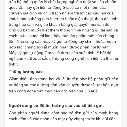
trên hệ thống quản lý chất lượng nghiêm ngặt và tiêu chuẩn
quốc tế. máy gửi tiền tự động Grace có một nhóm các
chuyên gia dịch vụ chịu trách nhiệm trả lời các câu hỏi của
khách hàng thông qua Internet hoặc điện thoại, theo dõi tình
trạng hậu cần và giúp khách hàng giải quyết mọi vấn đề.
Cho dù bạn muốn biết thêm thông tin về những gì, tại sao và
cách thức chúng tôi làm, hãy thử sản phẩm mới của chúng
tôi - Nhà cung cấp máy ký gửi tự động tùy chỉnh hoặc muốn
hợp tác, chúng tôi rất muốn nhận được phản hồi từ bạn.
Máy ký gửi tự động Grace là được sản xuất tinh tế bởi đội
ngũ sản xuất xuất sắc sử dụng công nghệ tiên tiến và thiết bị
tinh vi.
Thông lượng cao
Giảm thiểu tình trạng kẹt và lỗi in tiền nhờ bộ phận giữ tiền
tự động và các đường dẫn vận chuyển được tối ưu hóa dựa
trên công nghệ xác thực tiền độc đáo của GRACE.
Người dùng có độ tin tưởng cao vào số tiền gửi.
Cho phép người dùng đảm bảo số tiền gửi của mình bằng
cách đếm và xác nhận tiền mặt (tùy chọn) trước khi gửi tiền.