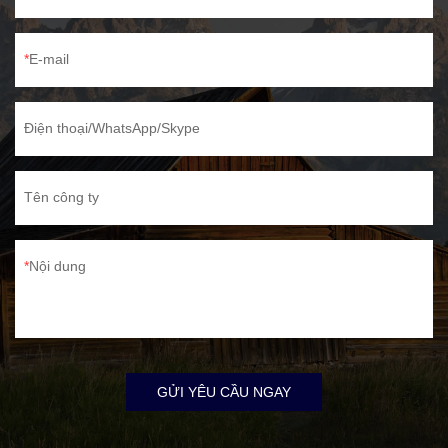
E-mail
Điện thoại/WhatsApp/Skype
Tên công ty
Nội dung
GỬI YÊU CẦU NGAY