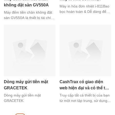
không đặt sàn GV550A
Máy in hóa đơn nhiệt i-811Bao
bọc hoàn toàn & Dễ dàng để
Máy đếm tiền chân không đặt
cài đặtTốc độ in nhanh, rõ ràng
sàn GV550A là thiết bị tài chính
và mượt màLõi máy in tích hợp
chính xác giúp đếm tiền giấy
với bộ chuyển đổi 12VThiết kế
nhanh chóng mà không cần
nhỏ gọn cho giấy 50mm
tháo băng giấy. Máy chủ yếu
được sử dụng để kiểm tra số
tiền và phù hợp với các ngành
nghề như tài chính, chứng
khoán, dịch vụ kinh doanh, v.v.
Máy có thể đếm nhiều loại tiền
giấy khác nhau, chẳng hạn như
tiền giấy và hóa đơn.
Dòng máy gửi tiền mặt
CashTrax có giao diện
GRACETEK
web hiện đại và có thể tùy
chỉnh.
Dòng máy gửi tiền mặt
Truy cập tất cả thiết bị của bạn
GRACETEK
từ một nơi tập trung, sử dụng
bảng điều khiển trực quan và
nhiều tiện ích (plugin) để theo