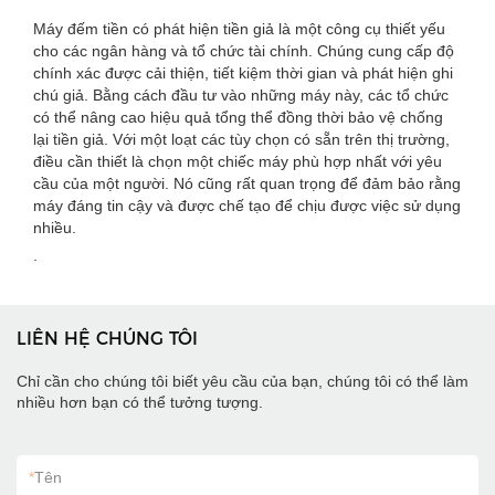
Máy đếm tiền có phát hiện tiền giả là một công cụ thiết yếu
cho các ngân hàng và tổ chức tài chính. Chúng cung cấp độ
chính xác được cải thiện, tiết kiệm thời gian và phát hiện ghi
chú giả. Bằng cách đầu tư vào những máy này, các tổ chức
có thể nâng cao hiệu quả tổng thể đồng thời bảo vệ chống
lại tiền giả. Với một loạt các tùy chọn có sẵn trên thị trường,
điều cần thiết là chọn một chiếc máy phù hợp nhất với yêu
cầu của một người. Nó cũng rất quan trọng để đảm bảo rằng
máy đáng tin cậy và được chế tạo để chịu được việc sử dụng
nhiều.
.
LIÊN HỆ CHÚNG TÔI
Chỉ cần cho chúng tôi biết yêu cầu của bạn, chúng tôi có thể làm
nhiều hơn bạn có thể tưởng tượng.
*
Tên