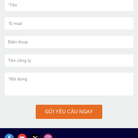
*
Tên
*
E-mail
Điện thoại
Tên công ty
*
Nội dung
GỬI YÊU CẦU NGAY