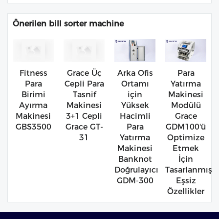
Önerilen bill sorter machine
Fitness
Grace Üç
Arka Ofis
Para
Para
Cepli Para
Ortamı
Yatırma
Birimi
Tasnif
için
Makinesi
Ayırma
Makinesi
Yüksek
Modülü
Makinesi
3+1 Cepli
Hacimli
Grace
GBS3500
Grace GT-
Para
GDM100'ü
31
Yatırma
Optimize
Makinesi
Etmek
Banknot
İçin
Doğrulayıcı
Tasarlanmış
GDM-300
Eşsiz
Özellikler