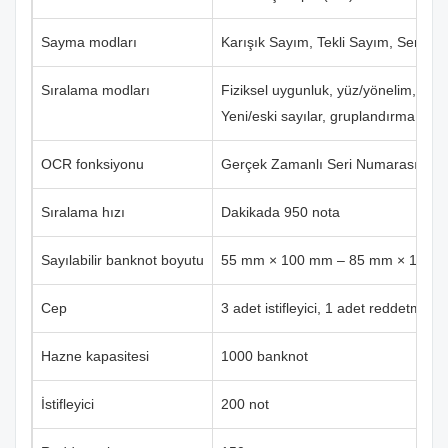
Sayma modları
Karışık Sayım, Tekli Sayım, Serbes
Sıralama modları
Fiziksel uygunluk, yüz/yönelim, me
Yeni/eski sayılar, gruplandırma ve 
OCR fonksiyonu
Gerçek Zamanlı Seri Numarası Ok
Sıralama hızı
Dakikada 950 nota
Sayılabilir banknot boyutu
55 mm × 100 mm – 85 mm × 185 
Cep
3 adet istifleyici, 1 adet reddetme isti
Hazne kapasitesi
1000 banknot
İstifleyici
200 not