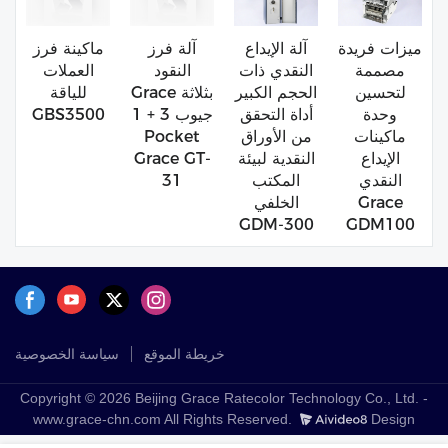
ميزات فريدة
آلة الإيداع
آلة فرز
ماكينة فرز
مصممة
النقدي ذات
النقود
العملات
لتحسين
الحجم الكبير
Grace بثلاثة
للياقة
وحدة
أداة التحقق
جيوب 3 + 1
GBS3500
ماكينات
من الأوراق
Pocket
الإيداع
النقدية لبيئة
Grace GT-
النقدي
المكتب
31
Grace
الخلفي
GDM-300
GDM100
خريطة الموقع
سياسة الخصوصية
Copyright © 2026 Beijing Grace Ratecolor Technology Co., Ltd. -
www.grace-chn.com All Rights Reserved.
Design