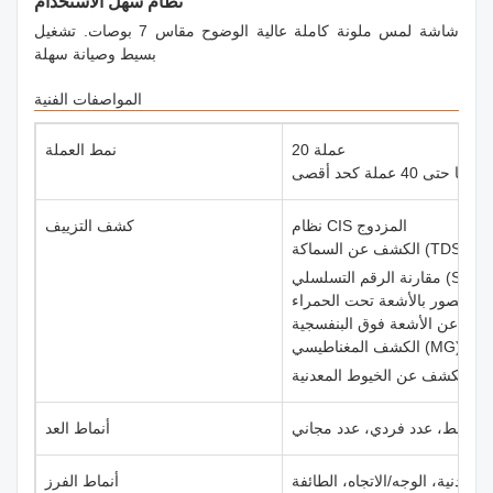
نظام سهل الاستخدام
شاشة لمس ملونة كاملة عالية الوضوح مقاس 7 بوصات. تشغيل
بسيط وصيانة سهلة
المواصفات الفنية
20 عملة
نمط العملة
نظام CIS المزدوج
كشف التزييف
الكشف عن السماكة (TDS)
مقارنة الرقم التسلسلي (SN)
الكشف المغناطيسي (MG)
خيوط المعدنية (MT)
 مختلط، عدد فردي، عدد مجاني
أنماط العد
أنماط الفرز