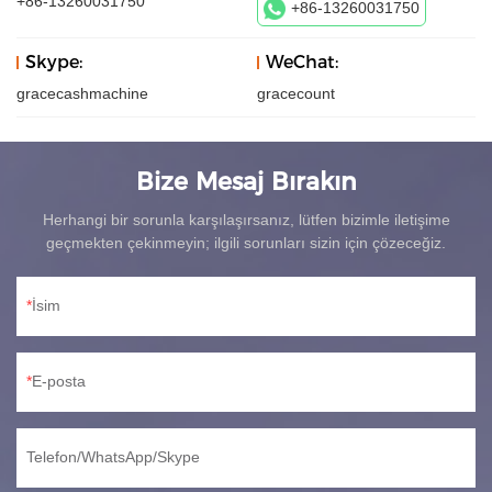
+86-13260031750
+86-13260031750
Skype:
WeChat:
gracecashmachine
gracecount
Bize Mesaj Bırakın
Herhangi bir sorunla karşılaşırsanız, lütfen bizimle iletişime
geçmekten çekinmeyin; ilgili sorunları sizin için çözeceğiz.
İsim
E-posta
Telefon/WhatsApp/Skype