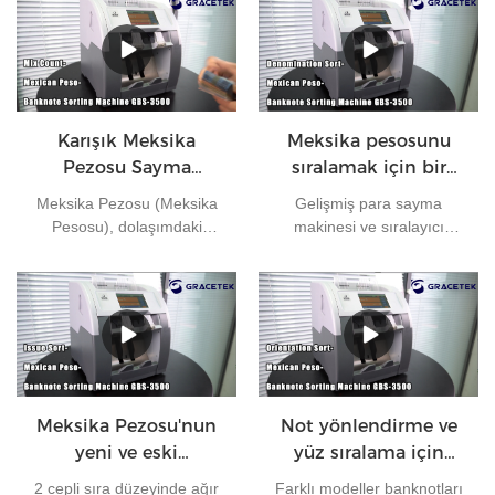
Karışık Meksika
Meksika pesosunu
Pezosu Sayma
sıralamak için bir
Makinesi GBS3500
fatura ayırıcıya mı
Meksika Pezosu (Meksika
Gelişmiş para sayma
ihtiyacınız var?
Pesosu), dolaşımdaki
makinesi ve sıralayıcı
Meksika para birimi, 1 ABD
GBS3500, büyük
doları ≈ 22 peso. Para birimi
miktarlardaki nakit paraları
numarası mxn. İkincil para
yüksek hızda işleyebilir.
birimi senttir, 1 peso = 100
Faturalarınızın orijinalliğini
sent. 5, 10, 20, 50 sentlik ve
ve doğru sayılmasını
1, 2, 5, 10 pesoluk madeni
sağlamak için kapsamlı bir
paralar basılıyor; 20. 50,
dizi özellik ile birlikte gelir.
100, 200, 500, 1000 Pezosu
Bu makine, nakit
Meksika Pezosu'nun
Not yönlendirme ve
banknotları.
işlemlerinizi tamamen yeni
yeni ve eski
yüz sıralama için
bir seviyeye taşıyacak ve
sürümünü fatura
banknot sıralayıcılar
size her seferinde iyi bir
2 cepli sıra düzeyinde ağır
Farklı modeller banknotları