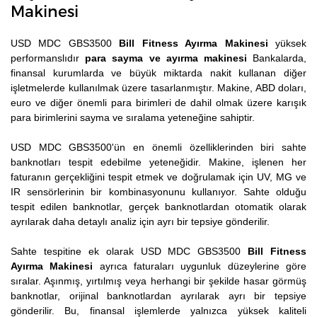
Makinesi
USD MDC GBS3500
Bill Fitness Ayırma Makinesi
yüksek
performanslıdır
para sayma ve ayırma makinesi
Bankalarda,
finansal kurumlarda ve büyük miktarda nakit kullanan diğer
işletmelerde kullanılmak üzere tasarlanmıştır. Makine, ABD doları,
euro ve diğer önemli para birimleri de dahil olmak üzere karışık
para birimlerini sayma ve sıralama yeteneğine sahiptir.
USD MDC GBS3500'ün en önemli özelliklerinden biri sahte
banknotları tespit edebilme yeteneğidir. Makine, işlenen her
faturanın gerçekliğini tespit etmek ve doğrulamak için UV, MG ve
IR sensörlerinin bir kombinasyonunu kullanıyor. Sahte olduğu
tespit edilen banknotlar, gerçek banknotlardan otomatik olarak
ayrılarak daha detaylı analiz için ayrı bir tepsiye gönderilir.
Sahte tespitine ek olarak USD MDC GBS3500
Bill Fitness
Ayırma Makinesi
ayrıca faturaları uygunluk düzeylerine göre
sıralar. Aşınmış, yırtılmış veya herhangi bir şekilde hasar görmüş
banknotlar, orijinal banknotlardan ayrılarak ayrı bir tepsiye
gönderilir. Bu, finansal işlemlerde yalnızca yüksek kaliteli